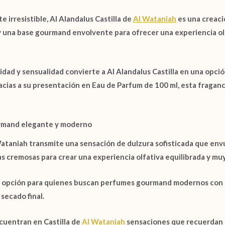
e irresistible,
Al Alandalus Castilla de
Al Wataniah
es una creaci
y una base gourmand envolvente para ofrecer una experiencia o
sidad y sensualidad convierte a
Al Alandalus Castilla
en una opció
racias a su presentación en
Eau de Parfum de 100 ml
, esta fragan
urmand elegante y moderno
Wataniah
transmite una sensación de dulzura sofisticada que env
s cremosas para crear una experiencia olfativa equilibrada y muy
nte opción para quienes buscan perfumes gourmand modernos con 
 secado final.
ncuentran en
Castilla de
Al Wataniah
sensaciones que recuerdan