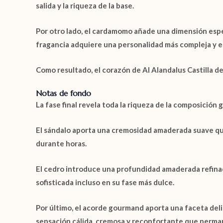
salida y la riqueza de la base.
Por otro lado, el
cardamomo
añade una dimensión espec
fragancia adquiere una personalidad más compleja y e
Como resultado, el corazón de
Al Alandalus Castilla d
Notas de fondo
La fase final revela toda la riqueza de la composición
El
sándalo
aporta una cremosidad amaderada suave que e
durante horas.
El
cedro
introduce una profundidad amaderada refinada 
sofisticada incluso en su fase más dulce.
Por último, el
acorde gourmand
aporta una faceta deli
sensación cálida, cremosa y reconfortante que perma