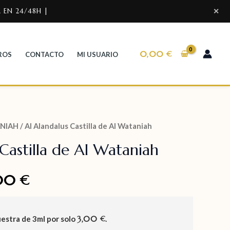
 EN 24/48H |
✕
0,00
€
ROS
CONTACTO
MI USUARIO
NIAH
/ Al Alandalus Castilla de Al Wataniah
Castilla de Al Wataniah
,00
€
uestra de
3ml
por solo
3,00
.
€