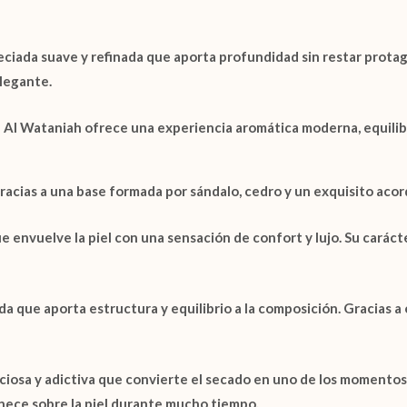
iada suave y refinada que aporta profundidad sin restar protagon
legante.
e Al Wataniah
ofrece una experiencia aromática moderna, equilib
 gracias a una base formada por
sándalo
,
cedro
y un exquisito
acor
nvuelve la piel con una sensación de confort y lujo. Su carácte
que aporta estructura y equilibrio a la composición. Gracias a 
ciosa y adictiva que convierte el secado en uno de los momentos
nece sobre la piel durante mucho tiempo.