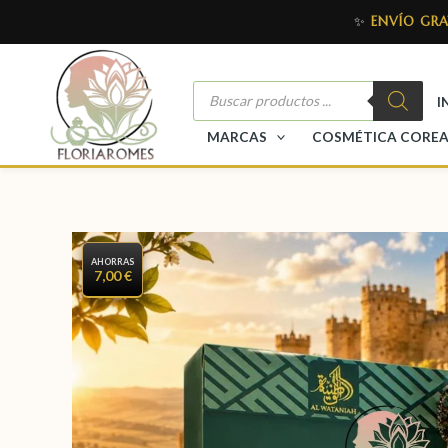
✨
ENVÍO GRA
I
MARCAS
COSMÉTICA CORE
AHORRAS
7,00 €