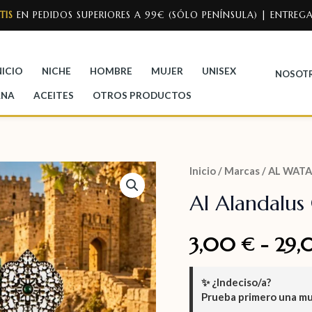
TIS
EN PEDIDOS SUPERIORES A 99€ (SÓLO PENÍNSULA) | ENTREGA
NICIO
NICHE
HOMBRE
MUJER
UNISEX
NOSOT
ANA
ACEITES
OTROS PRODUCTOS
Inicio
/
Marcas
/
AL WATA
Al Alandalus 
3,00
-
29
€
✨
¿Indeciso/a?
Prueba primero una m