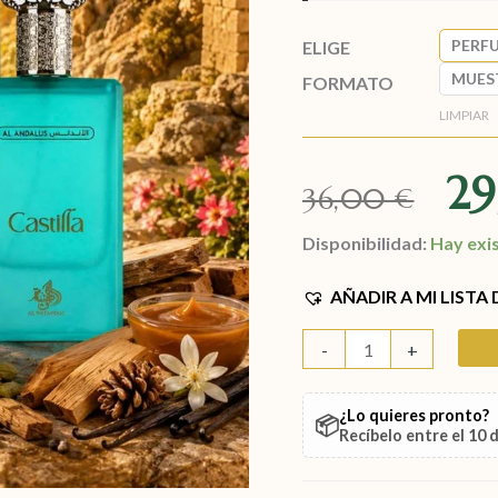
PERF
ELIGE
MUES
FORMATO
LIMPIAR
2
36,00
€
Disponibilidad:
Hay exi
AÑADIR A MI LISTA
-
+
¿Lo quieres pronto?
📦
Recíbelo entre el
10 