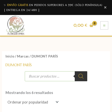
✨
ENVÍO GRATIS
EN PEDIDOS SUPERIORES A 99€ (SÓLO PENÍNSULA)
✕
| ENTREGA EN 24/48H |
0,00
€
Inicio
/
Marcas
/ DUMONT PARÍS
DUMONT PARÍS
Mostrando los 6 resultados