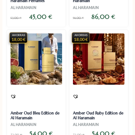
Haramain Perfumes
Haramain
AL HARAMAIN
AL HARAMAIN
45,00
86,00
€
€
63,00
€
98,00
€
AHORRAS
AHORRAS
18,00 €
18,00 €
Amber Oud Bleu Edition de
Amber Oud Ruby Edition de
Al Haramain
Al Haramain
AL HARAMAIN
AL HARAMAIN
54,00
54,00
€
€
72,00
€
72,00
€