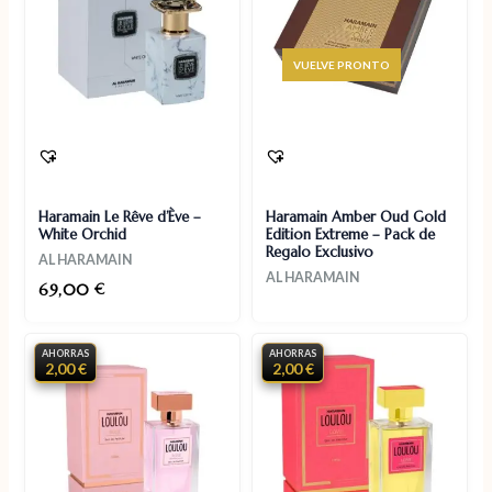
AGOTADO
Haramain Le Rêve d’Ève –
Haramain Amber Oud Gold
White Orchid
Edition Extreme – Pack de
Regalo Exclusivo
AL HARAMAIN
AL HARAMAIN
69,00
€
AHORRAS
AHORRAS
2,00 €
2,00 €