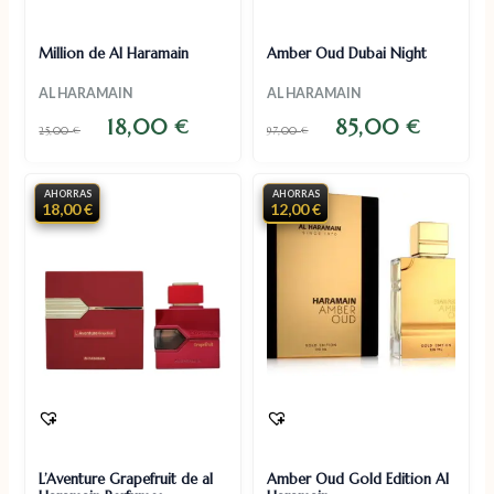
Million de Al Haramain
Amber Oud Dubai Night
AL HARAMAIN
AL HARAMAIN
18,00
85,00
€
€
25,00
€
97,00
€
AHORRAS
AHORRAS
18,00 €
12,00 €
L’Aventure Grapefruit de al
Amber Oud Gold Edition Al