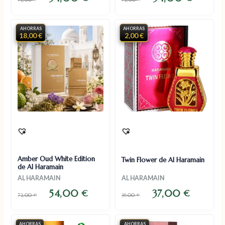
AHORRAS
AHORRAS
18,00 €
2,00 €
Amber Oud White Edition
Twin Flower de Al Haramain
de Al Haramain
AL HARAMAIN
AL HARAMAIN
54,00
37,00
€
€
72,00
€
39,00
€
AHORRAS
AHORRAS