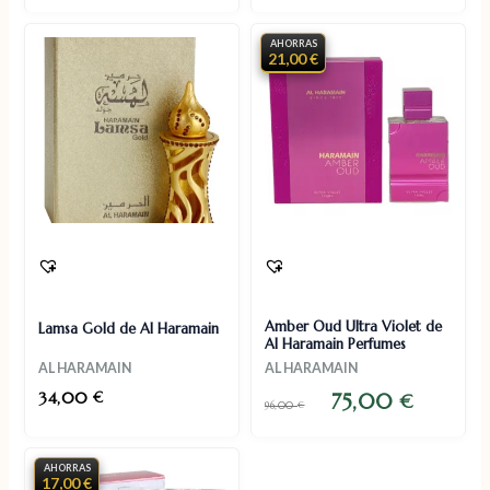
AHORRAS
21,00 €
Amber Oud Ultra Violet de
Lamsa Gold de Al Haramain
Al Haramain Perfumes
AL HARAMAIN
AL HARAMAIN
34,00
€
75,00
€
96,00
€
AHORRAS
17,00 €