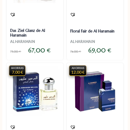
Das Ziel Glanz de Al
Floral Fair de Al Haramain
Haramain
AL HARAMAIN
AL HARAMAIN
67,00
69,00
€
€
75,00
€
74,00
€
AHORRAS
AHORRAS
7,00 €
12,00 €