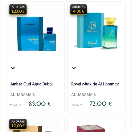
AHORRAS
AHORRAS
12,00 €
4,00 €
Amber Oud Aqua Dubai
Royal Musk de Al Haramain
AL HARAMAIN
AL HARAMAIN
85,00
72,00
€
€
97,00
€
76,00
€
AHORRAS
10,00 €