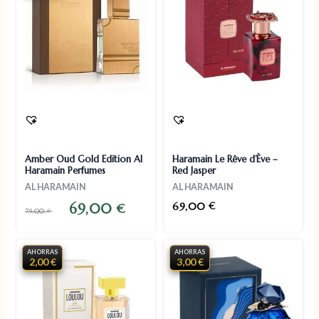
Amber Oud Gold Edition Al
Haramain Le Rêve d’Ève –
Haramain Perfumes
Red Jasper
AL HARAMAIN
AL HARAMAIN
69,00
69,00
€
€
79,00
€
AHORRAS
AHORRAS
2,00 €
3,00 €