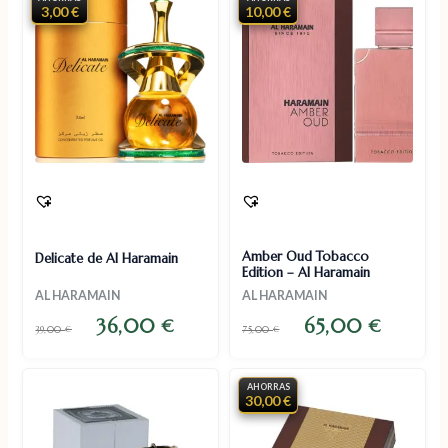
3,00 €
10,00 €
Amber Oud Tobacco
Delicate de Al Haramain
Edition – Al Haramain
AL HARAMAIN
AL HARAMAIN
36,00
65,00
€
€
39,00
€
75,00
€
AHORRAS
30,00 €