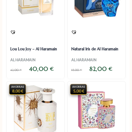
Lou Lou Joy – Al Haramain
Natural Iris de Al Haramain
AL HARAMAIN
AL HARAMAIN
40,00
82,00
€
€
42,00
€
85,00
€
AHORRAS
AHORRAS
8,00 €
5,00 €