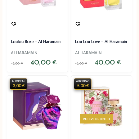
Loulou Rose – Al Haramain
Lou Lou Love – Al Haramain
AL HARAMAIN
AL HARAMAIN
40,00
40,00
€
€
42,00
€
42,00
€
AHORRAS
AHORRAS
3,00 €
5,00 €
AGOTADO