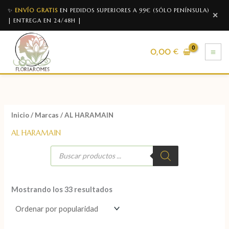
✨
ENVÍO GRATIS
EN PEDIDOS SUPERIORES A 99€ (SÓLO PENÍNSULA)
✕
| ENTREGA EN 24/48H |
0,00
€
Inicio
/
Marcas
/ AL HARAMAIN
AL HARAMAIN
Mostrando los 33 resultados