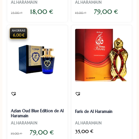
AL HARAMAIN
AL HARAMAIN
18,00
79,00
€
€
25,00
€
85,00
€
AHORRAS
6,00 €
Azlan Oud Blue Edition de Al
Faris de Al Haramain
Haramain
AL HARAMAIN
AL HARAMAIN
35,00
79,00
€
€
85,00
€