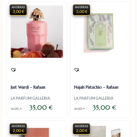
AHORRAS
AHORRAS
3,00 €
3,00 €
Just Wardi – Rafaan
Najah Pistachio – Rafaan
LA PARFUM GALLERIA
LA PARFUM GALLERIA
35,00
35,00
€
€
38,00
€
38,00
€
AHORRAS
AHORRAS
2,00 €
2,00 €