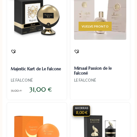
AGOTADO
Mirsaal Passion de le
Majestic Kurt de Le Falcone
Falconé
LE FALCONÉ
LE FALCONÉ
31,00
€
36,00
€
AHORRAS
8,00 €