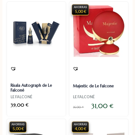
AHORRAS
5,00 €
Risala Autograph de Le
Majestic de Le Falcone
Falconé
LE FALCONÉ
LE FALCONÉ
39,00
€
31,00
€
36,00
€
AHORRAS
AHORRAS
5,00 €
4,00 €