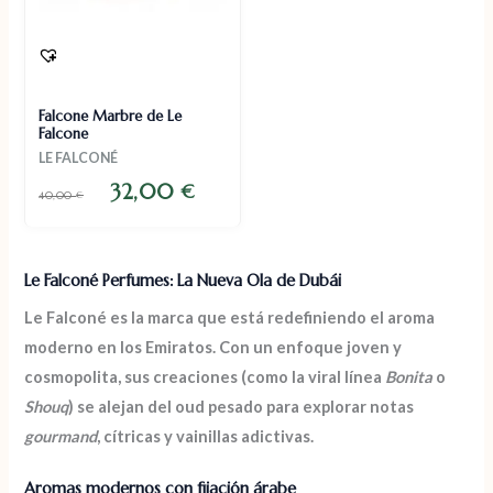
Falcone Marbre de Le
Falcone
LE FALCONÉ
32,00
€
40,00
€
Le Falconé Perfumes: La Nueva Ola de Dubái
Le Falconé
es la marca que está redefiniendo el aroma
moderno en los Emiratos. Con un
enfoque joven y
cosmopolita
, sus creaciones (como la viral línea
Bonita
o
Shouq
) se alejan del oud pesado para explorar notas
gourmand
, cítricas y vainillas adictivas.
Aromas modernos con fijación árabe