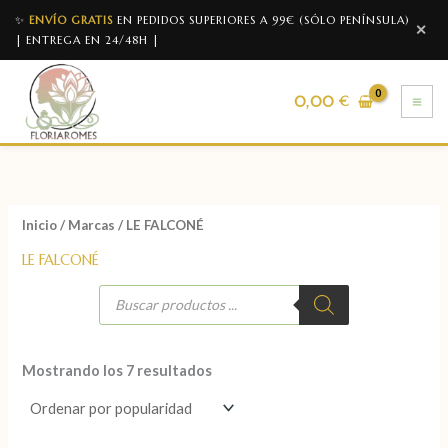
✨
ENVÍO GRATIS
EN PEDIDOS SUPERIORES A 99€ (SÓLO PENÍNSULA)
✕
| ENTREGA EN 24/48H |
0,00
€
Inicio
/
Marcas
/ LE FALCONÉ
LE FALCONÉ
Mostrando los 7 resultados