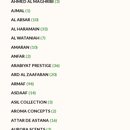
AHMED AL MAGHRIBI
3
AJMAL
1
AL ABSAR
10
AL HARAMAIN
33
AL WATANIAH
7
AMARAN
10
ANFAR
2
ARABIYAT PRESTIGE
36
ARD AL ZAAFARAN
20
ARMAF
94
ASDAAF
14
ASIL COLLECTION
3
AROMA CONCEPTS
2
ATTAR DE ASTANA
16
AURORA SCENTS
2