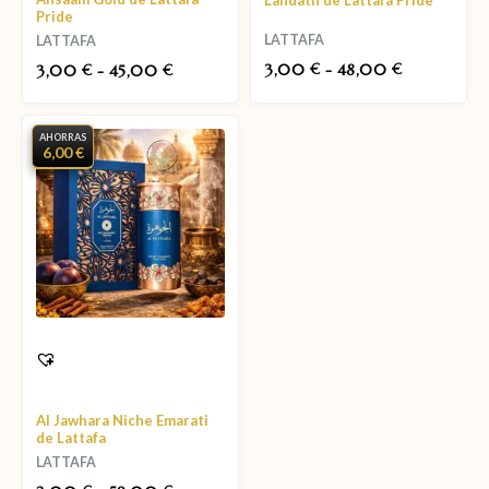
Lahdath de Lattafa Pride
Pride
LATTAFA
LATTAFA
3,00
-
48,00
3,00
-
45,00
€
€
€
€
AHORRAS
6,00 €
Al Jawhara Niche Emarati
de Lattafa
LATTAFA