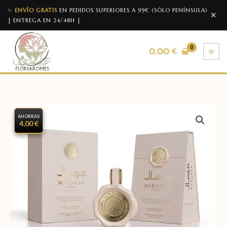
✨
ENVÍO GRATIS
EN PEDIDOS SUPERIORES A 99€ (SÓLO PENÍNSULA)
✕
| ENTREGA EN 24/48H |
0,00
€
AHORRAS
4,00 €