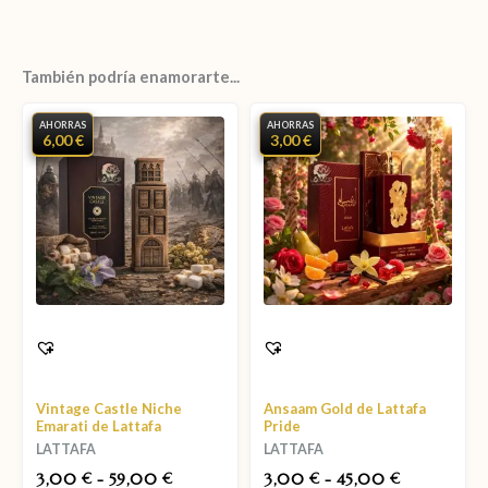
También podría enamorarte...
AHORRAS
AHORRAS
6,00 €
3,00 €
Vintage Castle Niche
Ansaam Gold de Lattafa
Emarati de Lattafa
Pride
LATTAFA
LATTAFA
3,00
-
59,00
3,00
-
45,00
€
€
€
€