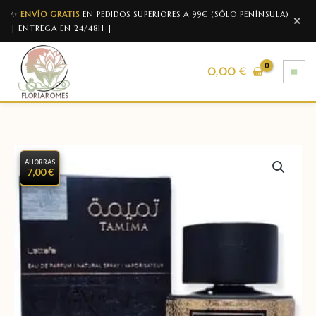
✨
ENVÍO GRATIS
EN PEDIDOS SUPERIORES A 99€ (SÓLO PENÍNSULA)
✕
| ENTREGA EN 24/48H |
0,00
€
AHORRAS
7,00 €