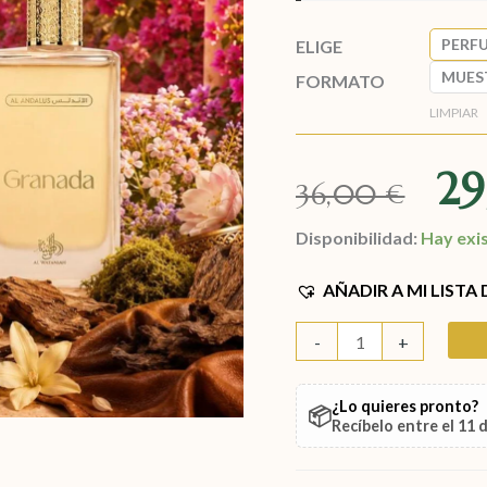
PERF
ELIGE
MUES
FORMATO
LIMPIAR
2
36,00
€
Disponibilidad:
Hay exi
AÑADIR A MI LISTA
-
+
¿Lo quieres pronto?
📦
Recíbelo entre el
11 