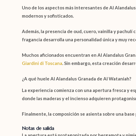
Uno de los aspectos más interesantes de
Al Alandalu
modernos y sofisticados.
Además, la presencia de oud, cuero, vainilla y pachulí 
fragancia desarrolla una personalidad única y muy rec
Muchos aficionados encuentran en
Al Alandalus Gran
Giardini di Toscana
. Sin embargo, esta creación desar
¿A qué huele Al Alandalus Granada de Al Wataniah?
La experiencia comienza con una apertura fresca y esp
donde las maderas y el incienso adquieren protagonis
Finalmente, la composición se asienta sobre una base p
Notas de salida
La apertura está protagonizada por
bergamota
y
pimi