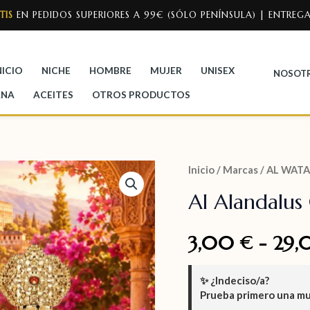
TIS
EN PEDIDOS SUPERIORES A 99€ (SÓLO PENÍNSULA) | ENTREGA
NICIO
NICHE
HOMBRE
MUJER
UNISEX
NOSOT
ANA
ACEITES
OTROS PRODUCTOS
Inicio
/
Marcas
/
AL WATA
Al Alandalus
3,00
-
29
€
✨
¿Indeciso/a?
Prueba primero una m