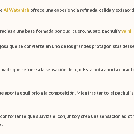
de
Al Wataniah
ofrece una experiencia refinada, cálida y extraor
 gracias a una base formada por
oud
,
cuero
,
musgo
,
pachulí
y
vainil
osa que se convierte en uno de los grandes protagonistas del sec
ada que refuerza la sensación de lujo. Esta nota aporta caráct
e aporta equilibrio a la composición. Mientras tanto, el
pachulí
a
onfortante que suaviza el conjunto y crea una sensación adictiva
e.