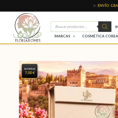
✨
ENVÍO GRA
I
MARCAS
COSMÉTICA CORE
AHORRAS
7,00 €