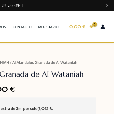
 EN 24/48H |
✕
0,00
€
ROS
CONTACTO
MI USUARIO
NIAH
/ Al Alandalus Granada de Al Wataniah
 Granada de Al Wataniah
,00
€
uestra de
3ml
por solo
3,00
.
€