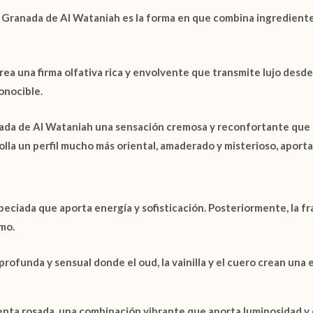
s Granada de Al Wataniah
es la forma en que combina ingrediente
crea una firma olfativa rica y envolvente que transmite lujo desde
onocible.
ada de Al Wataniah
una sensación cremosa y reconfortante que 
rolla un perfil mucho más oriental, amaderado y misterioso, aport
eciada que aporta energía y sofisticación. Posteriormente, la fr
mo.
rofunda y sensual donde el oud, la vainilla y el cuero crean una
enta rosada
, una combinación vibrante que aporta luminosidad y