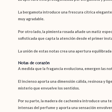
La
bergamota
introduce una frescura cítrica elegante 
muy agradable.
Por otro lado, la
pimienta rosada
añade un matiz especi
sofisticada que capta la atención desde el primer inst
La unión de estas notas crea una apertura equilibrada
Notas de corazón
A medida que la fragancia evoluciona, emergen las no
El
incienso
aporta una dimensión cálida, resinosa y li
misterio que envuelve los sentidos.
Por su parte, la
madera de cachemira
introduce una tex
intensas del perfume y aporta una sensación envolven