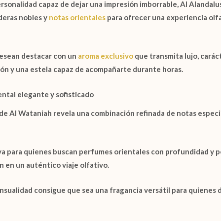
ersonalidad capaz de dejar una impresión imborrable,
Al Alandal
eras nobles
y
notas orientales
para ofrecer una experiencia olf
desean destacar con un
aroma exclusivo
que transmita lujo, carác
ión y una estela capaz de acompañarte durante horas.
ntal elegante y sofisticado
 de Al Wataniah
revela una combinación refinada de notas especi
tiva para quienes buscan perfumes orientales con profundidad y 
 en un auténtico viaje olfativo.
sensualidad consigue que sea una fragancia versátil para quienes 