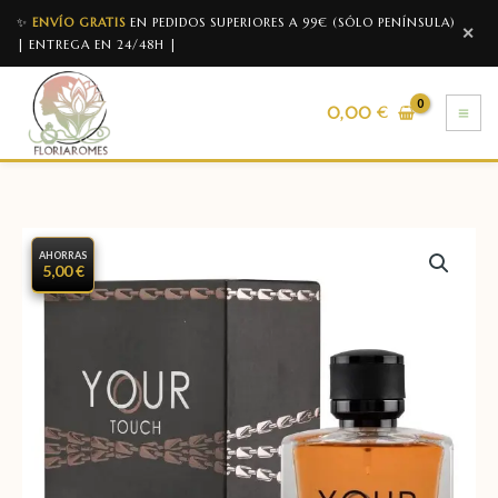
✨
ENVÍO GRATIS
EN PEDIDOS SUPERIORES A 99€ (SÓLO PENÍNSULA)
✕
| ENTREGA EN 24/48H |
0,00
€
AHORRAS
5,00 €