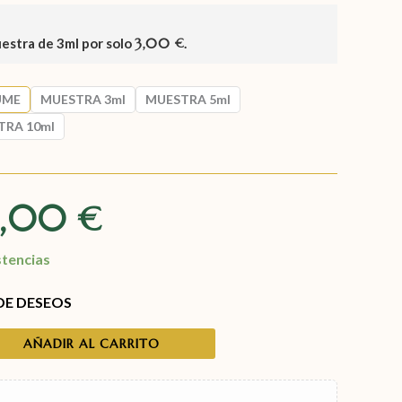
uestra de
3ml
por solo
3,00
.
€
UME
MUESTRA 3ml
MUESTRA 5ml
TRA 10ml
9,00
€
stencias
 DE DESEOS
AÑADIR AL CARRITO