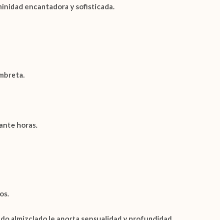
minidad encantadora y sofisticada.
mbreta.
ante horas.
os.
ndo almizclado le aporta sensualidad y profundidad.