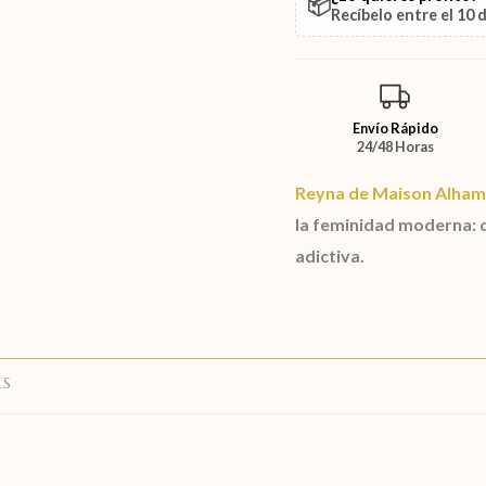
📦
Recíbelo entre el
10 
Envío Rápido
24/48 Horas
Reyna
de
Maison Alham
la feminidad moderna: d
adictiva.
ES