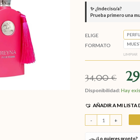
✨
¿Indeciso/a?
Prueba primero una m
PERF
ELIGE
MUES
FORMATO
LIMPIAR
2
34,00
€
Disponibilidad:
Hay exi
AÑADIR A MI LISTA
-
+
¿Lo quieres pronto?