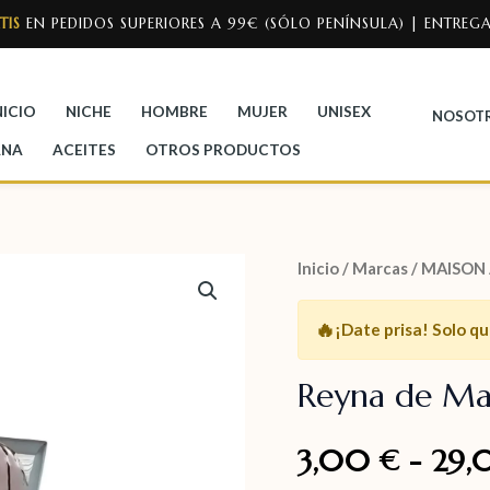
TIS
EN PEDIDOS SUPERIORES A 99€ (SÓLO PENÍNSULA) | ENTREGA
NICIO
NICHE
HOMBRE
MUJER
UNISEX
NOSOT
ANA
ACEITES
OTROS PRODUCTOS
Inicio
/
Marcas
/
MAISON
🔥
¡Date prisa!
Solo q
Reyna de Ma
3,00
-
29
€