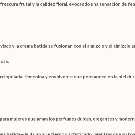
frescura frutal y la calidez floral, evocando una sensación de fe
visco
y la
crema batida
se fusionan con el
almizcle
y el
almizcle a
iosa.
rciopelada, femenina y envolvente que permanece en la piel dur
 para mujeres que aman los perfumes dulces, elegantes y modern
 batida— le da un aire tierno y sofisticado, mientras que su fo