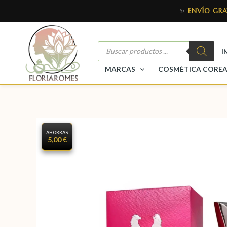
✨
ENVÍO GRA
I
MARCAS
COSMÉTICA CORE
AHORRAS
5,00 €