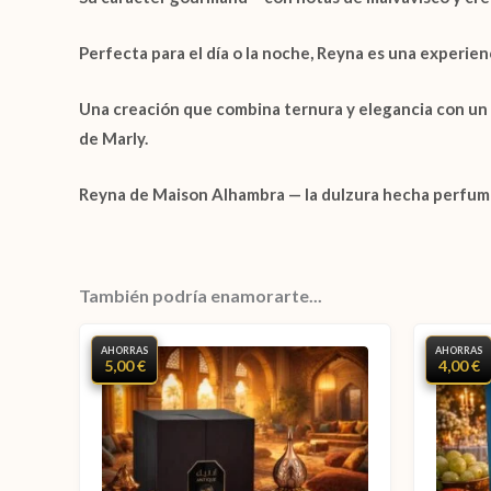
Perfecta para el día o la noche,
Reyna
es una experienc
Una creación que combina
ternura y elegancia
con un 
de Marly
.
Reyna de Maison Alhambra
— la dulzura hecha perfume
También podría enamorarte...
AHORRAS
AHORRAS
5,00 €
4,00 €