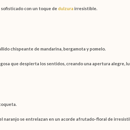
 sofisticado con un toque de
dulzura
irresistible.
llido chispeante de
mandarina, bergamota y pomelo
.
jugosa que despierta los sentidos, creando una apertura alegre, l
 coqueta.
el naranjo
se entrelazan en un acorde afrutado-floral de irresisti