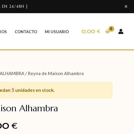
 EN 24/48H |
✕
0,00
€
ROS
CONTACTO
MI USUARIO
 ALHAMBRA
/ Reyna de Maison Alhambra
5
uedan
unidades en stock.
ison Alhambra
,00
€