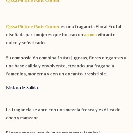
Qissa Pink de Paris Corner
.
Qissa Pink
de
Paris Corner
es una fragancia
Floral Frutal
diseñada para mujeres que buscan un
aroma
vibrante,
dulce y sofisticado.
Su composición combina
frutas
jugosas,
flores
elegantes y
una base cálida y envolvente, creando una fragancia
femenina, moderna y con un encanto irresistible.
Notas de Salida.
La fragancia se abre con una mezcla fresca y exótica de
coco y manzana
.
El
coco
aporta una dulzura cremosa y tropical.