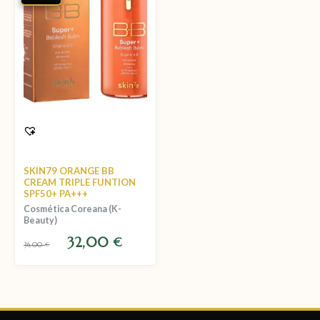
SKIN79 ORANGE BB
CREAM TRIPLE FUNTION
SPF50+ PA+++
Cosmética Coreana (K-
Beauty)
32,00
€
36,00
€