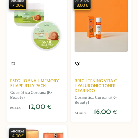
AHORRAS
AHORRAS
7,00 €
8,00 €
ESFOLIO SNAIL MEMORY
BRIGHTENING VITA C
SHAPE JELLY PACK
HYALURONIC TONER
DEARBOO
Cosmética Coreana (K-
Beauty)
Cosmética Coreana (K-
Beauty)
12,00
€
19,00
€
16,00
€
24,00
€
AHORRAS
4,00 €