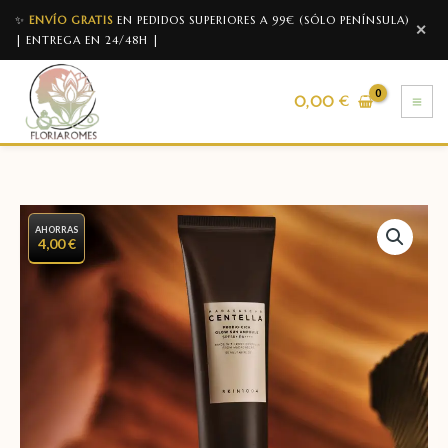
✨
ENVÍO GRATIS
EN PEDIDOS SUPERIORES A 99€ (SÓLO PENÍNSULA)
✕
| ENTREGA EN 24/48H |
0,00
€
AHORRAS
4,00 €