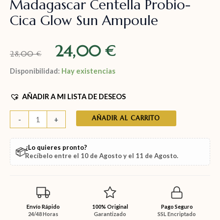
Madagascar Centella Probio-
Cica Glow Sun Ampoule
24,00
€
28,00
€
Disponibilidad:
Hay existencias
AÑADIR A MI LISTA DE DESEOS
AÑADIR AL CARRITO
-
+
¿Lo quieres pronto?
📦
Recíbelo entre el
10 de Agosto
y el
11 de Agosto
.
Envío Rápido
100% Original
Pago Seguro
24/48 Horas
Garantizado
SSL Encriptado