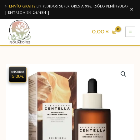
✨
ENVÍO GRATIS
EN PEDIDOS SUPERIORES A 99€ (SÓLO PENÍNSULA)
✕
| ENTREGA EN 24/48H |
0,00
€
AHORRAS
5,00 €