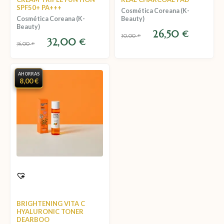
SPF50+ PA+++
Cosmética Coreana (K-
Cosmética Coreana (K-
Beauty)
Beauty)
26,50
€
30,00
€
32,00
€
36,00
€
AHORRAS
8,00 €
BRIGHTENING VITA C
HYALURONIC TONER
DEARBOO