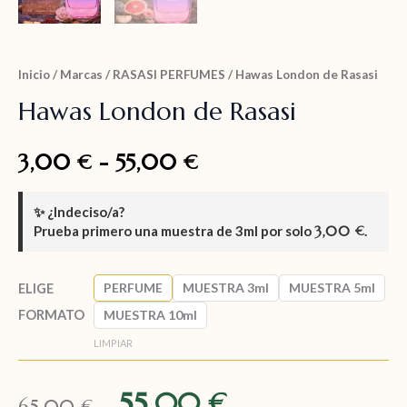
Inicio
/
Marcas
/
RASASI PERFUMES
/ Hawas London de Rasasi
Hawas London de Rasasi
3,00
-
55,00
€
€
✨
¿Indeciso/a?
Prueba primero una muestra de
3ml
por solo
3,00
.
€
PERFUME
MUESTRA 3ml
MUESTRA 5ml
ELIGE
FORMATO
MUESTRA 10ml
LIMPIAR
55,00
€
65,00
€