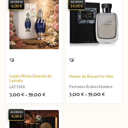
AHORRAS
AHORRAS
6,00 €
14,00 €
Lujain Niche Emarati de
Hawas de Rasasi for Him
Lattafa
Perfumes Árabes Hombre
LATTAFA
3,00
-
55,00
3,00
-
59,00
€
€
€
€
AHORRAS
4,00 €