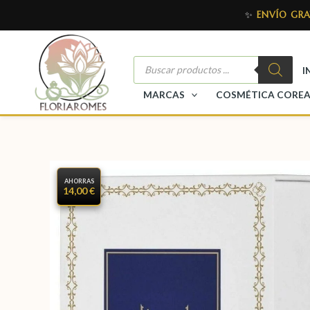
✨
ENVÍO GRA
I
MARCAS
COSMÉTICA CORE
AHORRAS
14,00 €