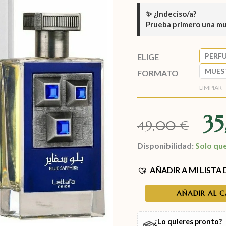
✨
¿Indeciso/a?
Prueba primero una m
PERF
ELIGE
MUES
FORMATO
LIMPIAR
3
49,00
€
Disponibilidad:
Solo qu
AÑADIR A MI LISTA
AÑADIR AL 
¿Lo quieres pronto?