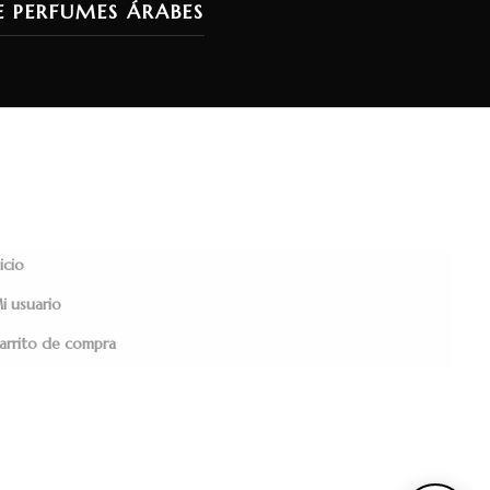
E PERFUMES ÁRABES
icio
i usuario
arrito de compra