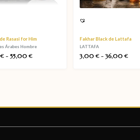
de Rasasi for Him
Fakhar Black de Lattafa
es Árabes Hombre
LATTAFA
0
-
55,00
3,00
-
36,00
€
€
€
€