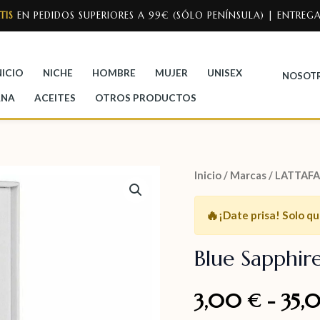
TIS
EN PEDIDOS SUPERIORES A 99€ (SÓLO PENÍNSULA) | ENTREGA
NICIO
NICHE
HOMBRE
MUJER
UNISEX
NOSOT
ANA
ACEITES
OTROS PRODUCTOS
Inicio
/
Marcas
/
LATTAFA
🔥
¡Date prisa!
Solo q
Blue Sapphire
3,00
-
35,
€