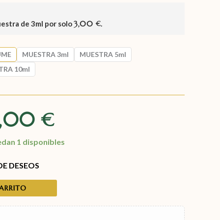
uestra de
3ml
por solo
3,00
.
€
UME
MUESTRA 3ml
MUESTRA 5ml
TRA 10ml
5,00
€
edan 1 disponibles
 DE DESEOS
CARRITO