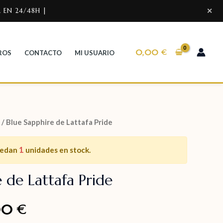
 EN 24/48H |
✕
0,00
€
ROS
CONTACTO
MI USUARIO
/ Blue Sapphire de Lattafa Pride
1
uedan
unidades en stock.
 de Lattafa Pride
00
€