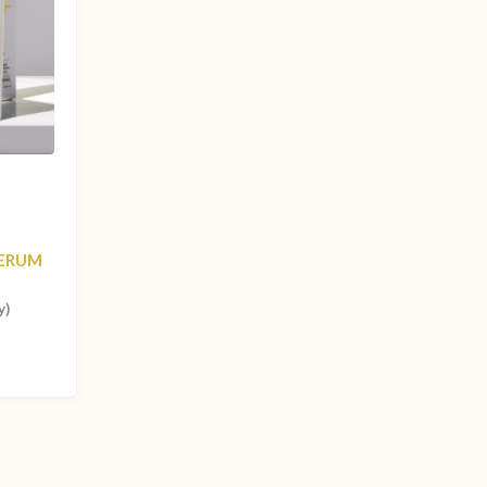
SERUM
y)