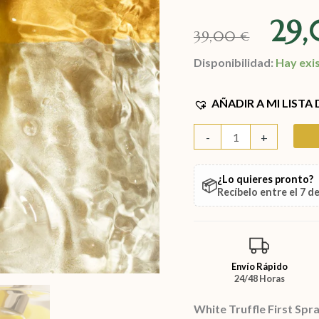
29
39,00
€
Disponibilidad:
Hay exi
AÑADIR A MI LISTA
-
+
¿Lo quieres pronto?
📦
Recíbelo entre el
7 d
Envío Rápido
24/48 Horas
White Truffle First Spr