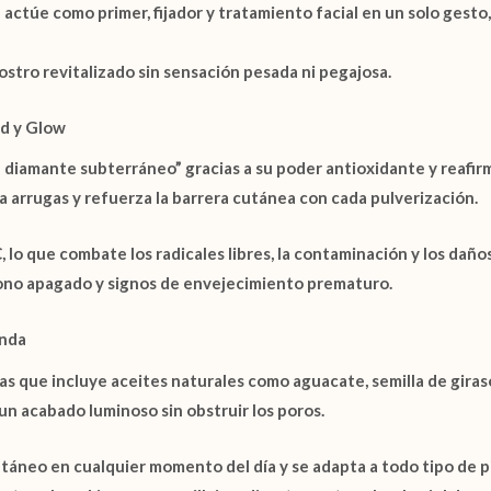
actúe como primer, fijador y tratamiento facial en un solo gesto
ostro revitalizado sin sensación pesada ni pegajosa.
ad y Glow
l diamante subterráneo” gracias a su poder antioxidante y reafir
za arrugas y refuerza la barrera cutánea con cada pulverización.
C
, lo que combate los radicales libres, la contaminación y los dañ
tono apagado y signos de envejecimiento prematuro.
unda
as que incluye aceites naturales como
aguacate
,
semilla de giras
un acabado luminoso sin obstruir los poros.
táneo en cualquier momento del día y se adapta a todo tipo de pi