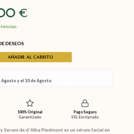
,00
€
stencias
 DE DESEOS
AÑADIR AL CARRITO
e Agosto
y el
10 de Agosto
.
100% Original
Pago Seguro
Garantizado
SSL Encriptado
ay Serum de d´Alba Piedmont es un sérum facial en