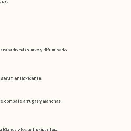
uda.
un acabado más suave y difuminado.
y sérum antioxidante.
 que combate arrugas y manchas.
a Blanca
y los antioxidantes.