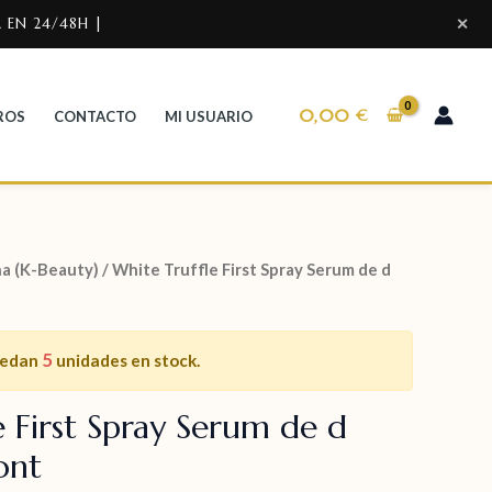
 EN 24/48H |
✕
0,00
€
ROS
CONTACTO
MI USUARIO
a (K-Beauty)
/ White Truffle First Spray Serum de d
5
uedan
unidades en stock.
e First Spray Serum de d
ont