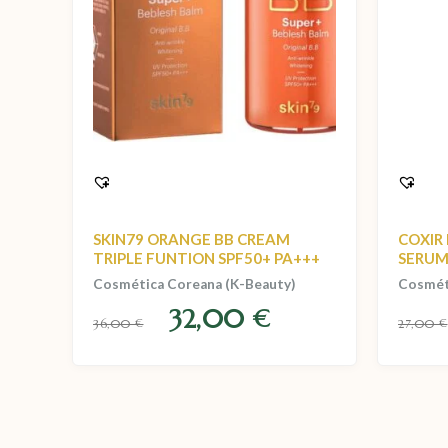
SKIN79 ORANGE BB CREAM
COXIR
TRIPLE FUNTION SPF50+ PA+++
SERU
Cosmética Coreana (K-Beauty)
Cosmét
32,00
€
36,00
27,00
€
€