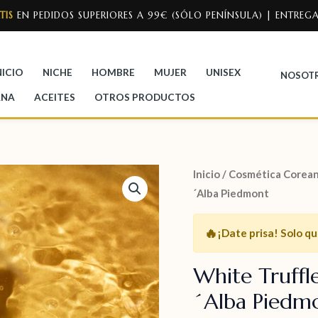
TIS
EN PEDIDOS SUPERIORES A 99€ (SÓLO PENÍNSULA) | ENTREGA
NICIO
NICHE
HOMBRE
MUJER
UNISEX
NOSOT
ANA
ACEITES
OTROS PRODUCTOS
Inicio
/
Cosmética Corean
´Alba Piedmont
🔥
¡Date prisa!
Solo q
White Truffl
´Alba Piedm