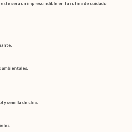
, este será un imprescindible en tu rutina de cuidado
mante.
os ambientales.
ol
y
semilla de chía
.
eles.