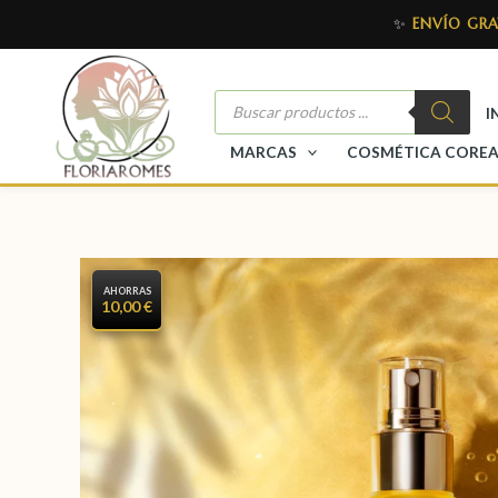
✨
ENVÍO GRA
I
MARCAS
COSMÉTICA CORE
AHORRAS
10,00 €