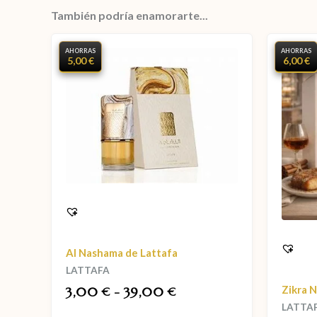
También podría enamorarte...
AHORRAS
AHORRAS
5,00 €
6,00 €
Al Nashama de Lattafa
LATTAFA
Zikra N
3,00
-
39,00
€
€
LATTA