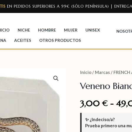
TIS
EN PEDIDOS SUPERIORES A 99€ (SÓLO PENÍNSULA) | ENTREGA
NICIO
NICHE
HOMBRE
MUJER
UNISEX
NOSOT
ANA
ACEITES
OTROS PRODUCTOS
Inicio
/
Marcas
/
FRENCH 
Veneno Bian
3,00
-
49
€
✨
¿Indeciso/a?
Prueba primero una m