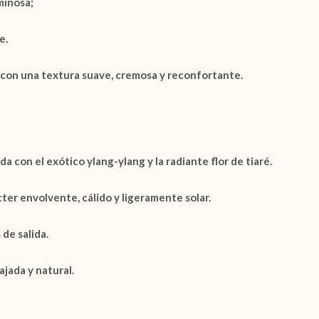
uminosa;
e.
 con una textura suave, cremosa y reconfortante.
da con el exótico
ylang-ylang
y la radiante
flor de tiaré
.
cter envolvente, cálido y ligeramente solar.
de salida.
jada y natural.