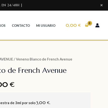
 EN 24/48H |
✕
0,00
€
ROS
CONTACTO
MI USUARIO
AVENUE
/ Veneno Bianco de French Avenue
co de French Avenue
,00
€
uestra de
3ml
por solo
3,00
.
€