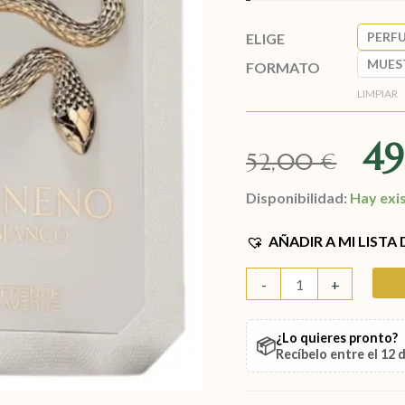
PERF
ELIGE
MUES
FORMATO
LIMPIAR
4
52,00
€
Disponibilidad:
Hay exi
AÑADIR A MI LISTA
-
+
¿Lo quieres pronto?
📦
Recíbelo entre el
12 