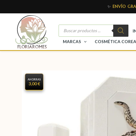
✨
ENVÍO GRA
I
MARCAS
COSMÉTICA CORE
AHORRAS
3,00 €