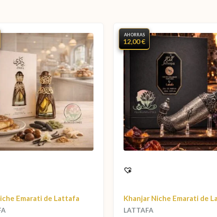
AHORRAS
12,00 €
iche Emarati de Lattafa
Khanjar Niche Emarati de L
FA
LATTAFA