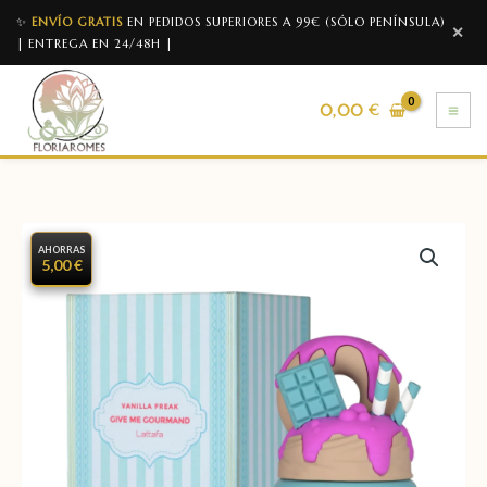
✨
ENVÍO GRATIS
EN PEDIDOS SUPERIORES A 99€ (SÓLO PENÍNSULA)
✕
| ENTREGA EN 24/48H |
0,00
€
AHORRAS
5,00 €