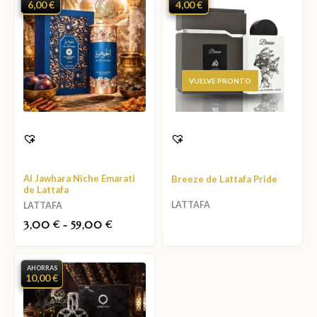
6,00 €
4,00 €
AGOTADO
Al Jawhara Niche Emarati
Breeze de Lattafa Pride
de Lattafa
LATTAFA
LATTAFA
3,00
-
59,00
€
€
AHORRAS
10,00 €