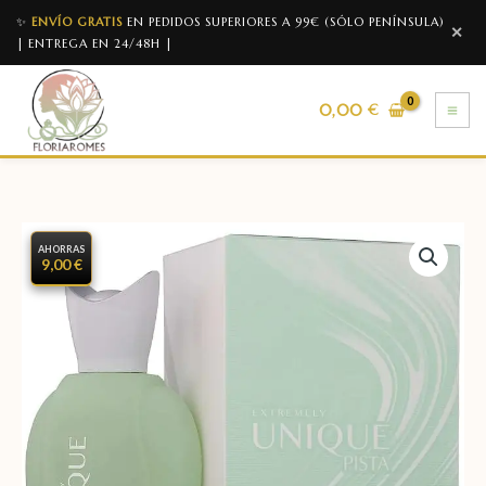
✨
ENVÍO GRATIS
EN PEDIDOS SUPERIORES A 99€ (SÓLO PENÍNSULA)
✕
| ENTREGA EN 24/48H |
0,00
€
AHORRAS
9,00 €