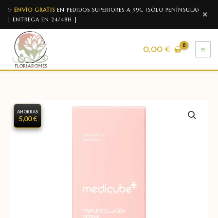
✨
ENVÍO GRATIS
EN PEDIDOS SUPERIORES A 99€ (SÓLO PENÍNSULA)
✕
| ENTREGA EN 24/48H |
0,00
€
AHORRAS
5,00 €