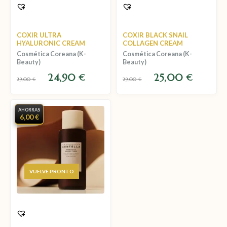
COXIR ULTRA
COXIR BLACK SNAIL
HYALURONIC CREAM
COLLAGEN CREAM
Cosmética Coreana (K-
Cosmética Coreana (K-
Beauty)
Beauty)
24,90
25,00
€
€
29,00
€
29,00
€
AHORRAS
6,00 €
AGOTADO