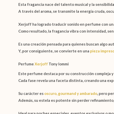
Esta fragancia nace del talento musical y la sensibilida
A través del aroma, se transmite la energía cruda, oscur
Xerjoff
ha logrado traducir sonido en perfume con una
Como resultado, la fragancia vibra con intensidad, se
Es una creación pensada para quienes buscan algo aut
Y, por consiguiente, se convierte en una
pieza impresc
Perfume
Xerjoff
Tony Iommi
Este perfume destaca por su construcción compleja y s
Cada fase revela una faceta distinta, creando una exp
Su carácter es
oscuro, gourmand y ambarado
, pero pe
Además, su estela es potente sin perder refinamiento,
Ideal para noches especiales, eventos exclusivos o 