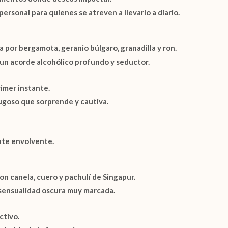
rsonal para quienes se atreven a llevarlo a diario.
da por
bergamota
,
geranio búlgaro
,
granadilla
y
ron
.
y un acorde alcohólico profundo y seductor.
rimer instante.
jugoso que sorprende y cautiva.
ente envolvente.
con
canela
,
cuero
y
pachulí de Singapur
.
 sensualidad oscura muy marcada.
ctivo.