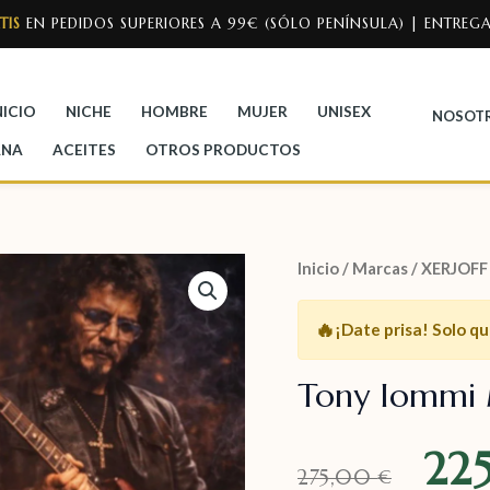
TIS
EN PEDIDOS SUPERIORES A 99€ (SÓLO PENÍNSULA) | ENTREGA
NICIO
NICHE
HOMBRE
MUJER
UNISEX
NOSOT
ANA
ACEITES
OTROS PRODUCTOS
Inicio
/
Marcas
/
XERJOFF
🔥
¡Date prisa!
Solo q
Tony Iommi 
22
275,00
€