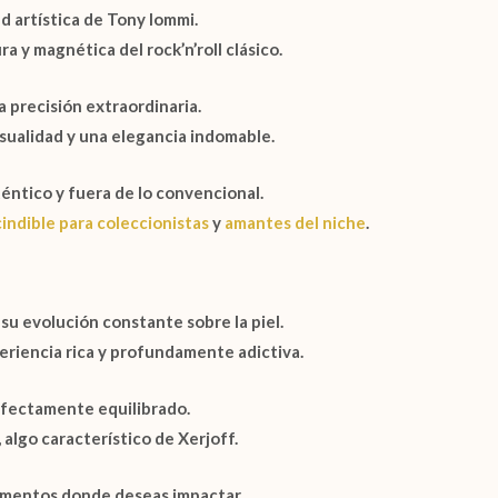
d artística de
Tony Iommi
.
a y magnética del rock’n’roll clásico.
 precisión extraordinaria.
nsualidad y una elegancia indomable.
éntico y fuera de lo convencional.
indible para coleccionistas
y
amantes del niche
.
u evolución constante sobre la piel.
eriencia rica y profundamente adictiva.
rfectamente equilibrado.
 algo característico de
Xerjoff
.
momentos donde deseas impactar.