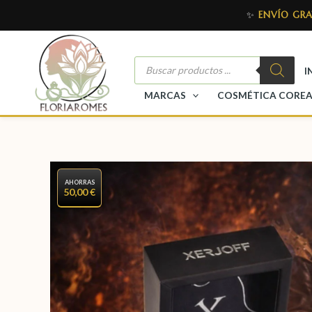
✨
ENVÍO GRA
I
MARCAS
COSMÉTICA CORE
AHORRAS
50,00 €