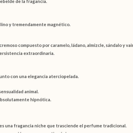
rebelde de la fragancia.
culino y tremendamente magnético.
 y cremoso compuesto por
caramelo
,
ládano
,
almizcle
,
sándalo
y
vai
ersistencia extraordinaria.
njunto con una elegancia aterciopelada.
sensualidad animal.
 absolutamente hipnótica.
es una fragancia niche que trasciende el perfume tradicional.