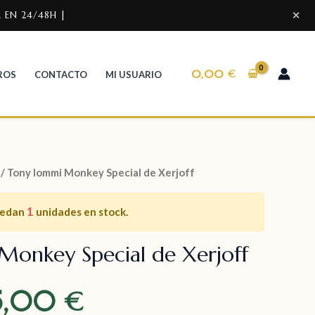
 EN 24/48H |
✕
0,00
€
ROS
CONTACTO
MI USUARIO
/ Tony Iommi Monkey Special de Xerjoff
1
uedan
unidades en stock.
Monkey Special de Xerjoff
5,00
€