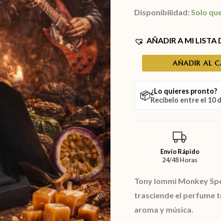
Disponibilidad:
Solo qu
AÑADIR A MI LISTA
AÑADIR AL 
¿Lo quieres pronto?
📦
Recíbelo entre el
10 
Envío Rápido
24/48 Horas
Tony Iommi Monkey Spe
trasciende el perfume t
aroma y música.