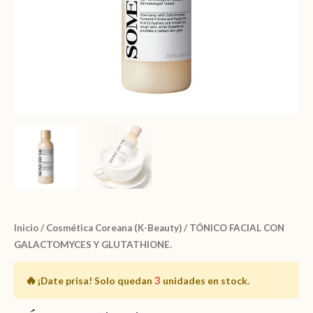
Inicio
/
Cosmética Coreana (K-Beauty)
/ TÓNICO FACIAL CON
GALACTOMYCES Y GLUTATHIONE.
🔥
3
¡Date prisa!
Solo quedan
unidades en stock.