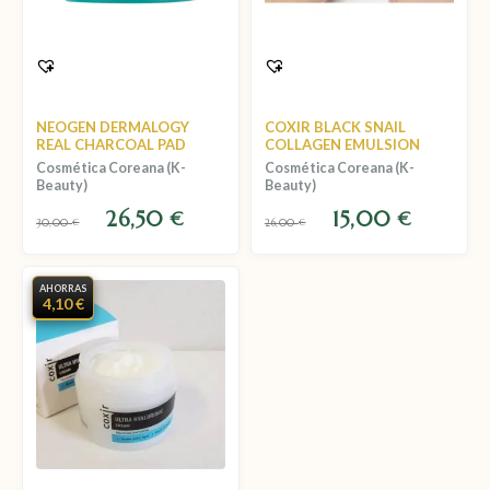
NEOGEN DERMALOGY
COXIR BLACK SNAIL
REAL CHARCOAL PAD
COLLAGEN EMULSION
Cosmética Coreana (K-
Cosmética Coreana (K-
Beauty)
Beauty)
26,50
15,00
€
€
30,00
€
26,00
€
AHORRAS
4,10 €