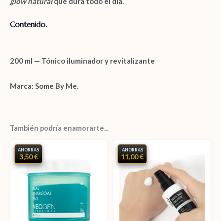
glow natural
que dura todo el día.
Contenido.
200 ml — Tónico iluminador y revitalizante
Marca: Some By Me.
También podría enamorarte...
AHORRAS
AHORRAS
3,50 €
11,00 €