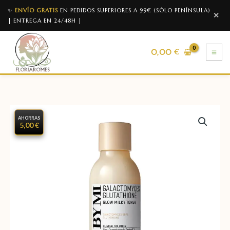
✨
ENVÍO GRATIS
EN PEDIDOS SUPERIORES A 99€ (SÓLO PENÍNSULA)
✕
| ENTREGA EN 24/48H |
0,00
€
AHORRAS
5,00 €