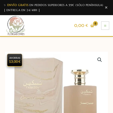
✨
ENVÍO GRATIS
EN PEDIDOS SUPERIORES A 99€ (SÓLO PENÍNSULA)
✕
| ENTREGA EN 24/48H |
0,00
€
AHORRAS
13,00 €