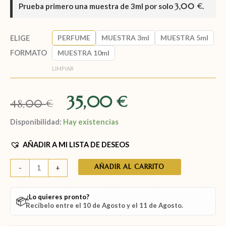
Prueba primero una muestra de
3ml
por solo
3,00
.
€
PERFUME
MUESTRA 3ml
MUESTRA 5ml
ELIGE
FORMATO
MUESTRA 10ml
LIMPIAR
35,00
€
48,00
€
Disponibilidad:
Hay existencias
AÑADIR A MI LISTA DE DESEOS
AÑADIR AL CARRITO
-
+
¿Lo quieres pronto?
📦
Recíbelo entre el
10 de Agosto
y el
11 de Agosto
.