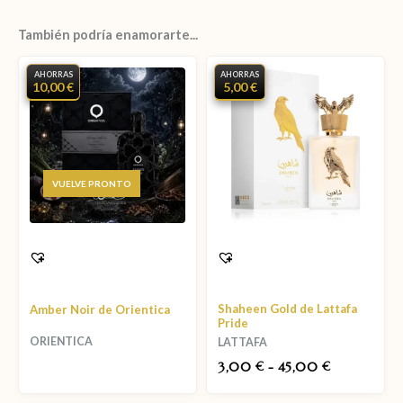
También podría enamorarte...
AHORRAS
AHORRAS
10,00 €
5,00 €
AGOTADO
Shaheen Gold de Lattafa
Amber Noir de Orientica
Pride
ORIENTICA
LATTAFA
3,00
-
45,00
€
€