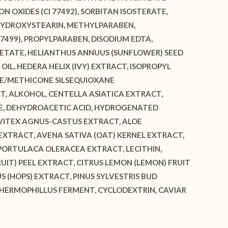
 OXIDES (CI 77492), SORBITAN ISOSTERATE,
IHYDROXYSTEARIN, METHYLPARABEN,
77499), PROPYLPARABEN, DISODIUM EDTA,
CETATE, HELIANTHUS ANNUUS (SUNFLOWER) SEED
IL, HEDERA HELIX (IVY) EXTRACT, ISOPROPYL
CONE/METHICONE SILSEQUIOXANE
CT, ALKOHOL, CENTELLA ASIATICA EXTRACT,
IDE, DEHYDROACETIC ACID, HYDROGENATED
 VITEX AGNUS-CASTUS EXTRACT, ALOE
XTRACT, AVENA SATIVA (OAT) KERNEL EXTRACT,
 PORTULACA OLERACEA EXTRACT, LECITHIN,
UIT) PEEL EXTRACT, CITRUS LEMON (LEMON) FRUIT
 (HOPS) EXTRACT, PINUS SYLVESTRIS BUD
THERMOPHILLUS FERMENT, CYCLODEXTRIN, CAVIAR