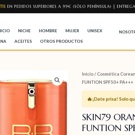
TIS
EN PEDIDOS SUPERIORES A 99€ (SÓLO PENÍNSULA) | ENTREGA
NICIO
NICHE
HOMBRE
MUJER
UNISEX
NOSOT
ANA
ACEITES
OTROS PRODUCTOS
Inicio
/
Cosmética Corean
FUNTION SPF50+ PA+++
🔥
¡Date prisa!
Solo q
SKIN79 ORA
FUNTION SP