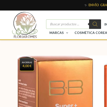
✨
ENVÍO GRA
I
MARCAS
COSMÉTICA CORE
AHORRAS
4,00 €