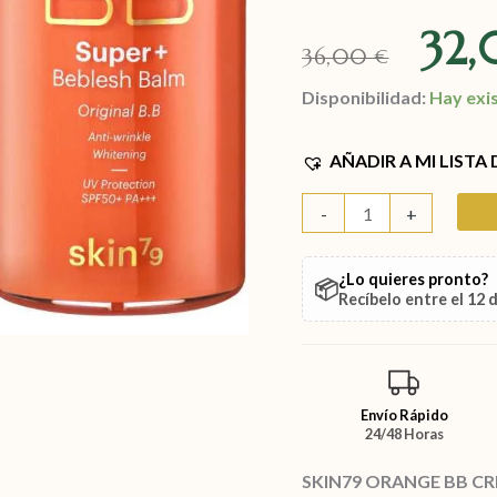
32
36,00
€
Disponibilidad:
Hay exi
AÑADIR A MI LISTA
-
+
¿Lo quieres pronto?
📦
Recíbelo entre el
12 
Envío Rápido
24/48 Horas
SKIN79 ORANGE BB CR