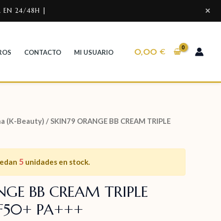
 EN 24/48H |
✕
0,00
€
ROS
CONTACTO
MI USUARIO
a (K-Beauty)
/ SKIN79 ORANGE BB CREAM TRIPLE
5
uedan
unidades en stock.
NGE BB CREAM TRIPLE
F50+ PA+++