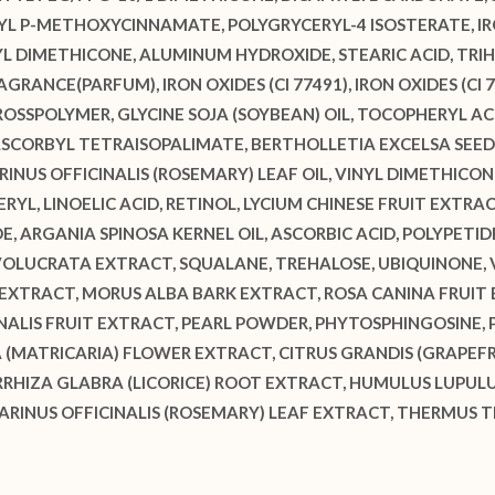
YL P-METHOXYCINNAMATE, POLYGRYCERYL-4 ISOSTERATE, IRON
L DIMETHICONE, ALUMINUM HYDROXIDE, STEARIC ACID, TR
RANCE(PARFUM), IRON OXIDES (CI 77491), IRON OXIDES (CI 
OSSPOLYMER, GLYCINE SOJA (SOYBEAN) OIL, TOCOPHERYL A
SCORBYL TETRAISOPALIMATE, BERTHOLLETIA EXCELSA SEED O
ARINUS OFFICINALIS (ROSEMARY) LEAF OIL, VINYL DIMETHI
YL, LINOELIC ACID, RETINOL, LYCIUM CHINESE FRUIT EXTRA
DE, ARGANIA SPINOSA KERNEL OIL, ASCORBIC ACID, POLYPET
VOLUCRATA EXTRACT, SQUALANE, TREHALOSE, UBIQUINONE,
XTRACT, MORUS ALBA BARK EXTRACT, ROSA CANINA FRUIT E
INALIS FRUIT EXTRACT, PEARL POWDER, PHYTOSPHINGOSINE,
(MATRICARIA) FLOWER EXTRACT, CITRUS GRANDIS (GRAPEFR
HIZA GLABRA (LICORICE) ROOT EXTRACT, HUMULUS LUPULUS
MARINUS OFFICINALIS (ROSEMARY) LEAF EXTRACT, THERMUS 