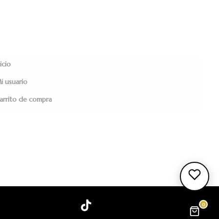
icio
i usuario
arrito de compra
0