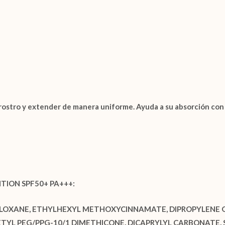
 rostro y extender de manera uniforme. Ayuda a su absorción con
NTION SPF50+ PA+++:
SILOXANE, ETHYLHEXYL METHOXYCINNAMATE, DIPROPYLENE 
, CETYL PEG/PPG-10/1 DIMETHICONE, DICAPRYLYL CARBONAT