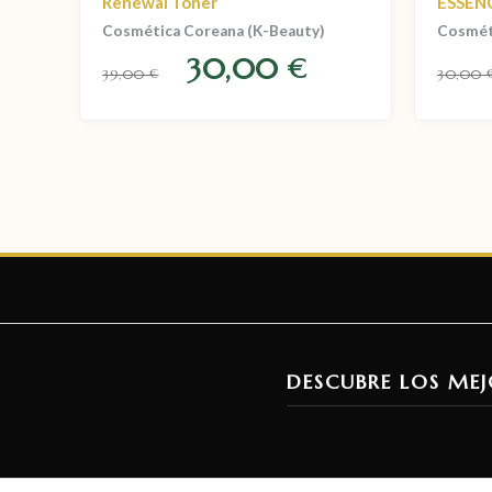
Renewal Toner
ESSEN
Cosmética Coreana (K-Beauty)
Cosmét
30,00
€
39,00
30,00
€
DESCUBRE LOS MEJ