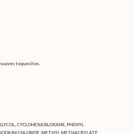
 suaves toquecitos.
GLYCOL, CYCLOHEXASILOXANE, PHENYL
E, SODIUM CHLORIDE, METHYL METHACRYLATE