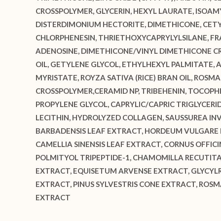
CROSSPOLYMER, GLYCERIN, HEXYL LAURATE, ISOAM
DISTERDIMONIUM HECTORITE, DIMETHICONE, CETY
CHLORPHENESIN, THRIETHOXYCAPRYLYLSILANE, FRAG
ADENOSINE, DIMETHICONE/VINYL DIMETHICONE CR
OIL, GETYLENE GLYCOL, ETHYLHEXYL PALMITATE, A
MYRISTATE, ROYZA SATIVA (RICE) BRAN OIL, ROSM
CROSSPOLYMER,CERAMID NP, TRIBEHENIN, TOCOPHER
PROPYLENE GLYCOL, CAPRYLIC/CAPRIC TRIGLYCERI
LECITHIN, HYDROLYZED COLLAGEN, SAUSSUREA IN
BARBADENSIS LEAF EXTRACT, HORDEUM VULGARE E
CAMELLIA SINENSIS LEAF EXTRACT, CORNUS OFFIC
POLMITYOL TRIPEPTIDE-1, CHAMOMILLA RECUTITA 
EXTRACT, EQUISETUM ARVENSE EXTRACT, GLYCYLRR
EXTRACT, PINUS SYLVESTRIS CONE EXTRACT, ROS
EXTRACT