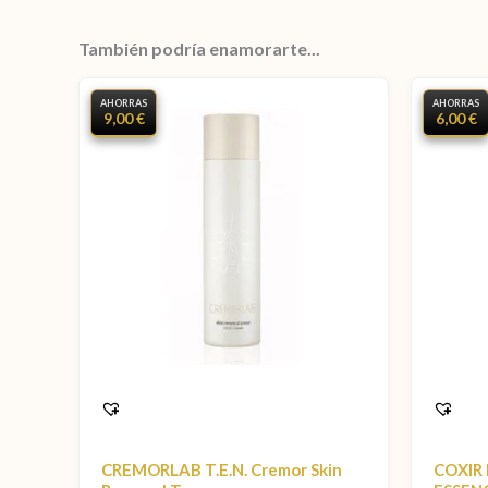
También podría enamorarte...
AHORRAS
AHORRAS
9,00 €
6,00 €
CREMORLAB T.E.N. Cremor Skin
COXIR