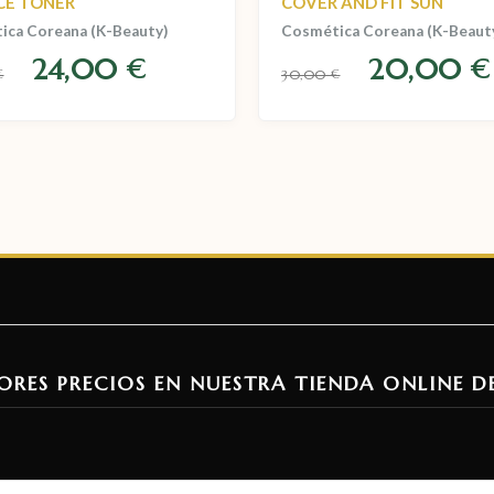
CE TONER
COVER AND FIT SUN
ica Coreana (K-Beauty)
Cosmética Coreana (K-Beaut
24,00
20,00
€
€
30,00
€
€
ORES PRECIOS EN NUESTRA TIENDA ONLINE D