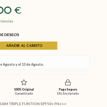
,00
€
stencias
 DE DESEOS
AÑADIR AL CARRITO
de Agosto
y el
13 de Agosto
.
100% Original
Pago Seguro
Garantizado
SSL Encriptado
EAM TRIPLE FUNTION SPF50+ PA+++