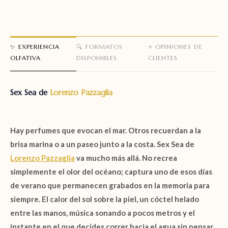
✨ EXPERIENCIA
🔍 FORMATOS
⭐ OPINIONES DE
OLFATIVA
DISPONIBLES
CLIENTES
Sex Sea de
Lorenzo Pazzaglia
Hay perfumes que evocan el mar. Otros recuerdan a la
brisa marina o a un paseo junto a la costa.
Sex Sea de
Lorenzo Pazzaglia
va mucho más allá. No recrea
simplemente el olor del océano; captura uno de esos días
de verano que permanecen grabados en la memoria para
siempre. El calor del sol sobre la piel, un cóctel helado
entre las manos, música sonando a pocos metros y el
instante en el que decides correr hacia el agua sin pensar