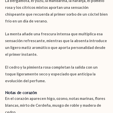
La
bergamota
, el
yuzu
, la
mandarina
, la
naranja
, el
pomelo
rosa
y los
cítricos mixtos
aportan una sensación
chispeante que recuerda al primer sorbo de un cóctel bien
frío en un día de verano.
La
menta
añade una frescura intensa que multiplica esa
sensación refrescante, mientras que la
absenta
introduce
un ligero matiz aromático que aporta personalidad desde
el primer instante.
El
cedro
y la
pimienta rosa
completan la salida con un
toque ligeramente seco y especiado que anticipa la
evolución del perfume.
Notas de corazón
En el corazón aparecen
higo
,
ozono
,
notas marinas
,
flores
blancas
,
mirto de Cerdeña
,
musgo de roble
y
madera de
cedro
.