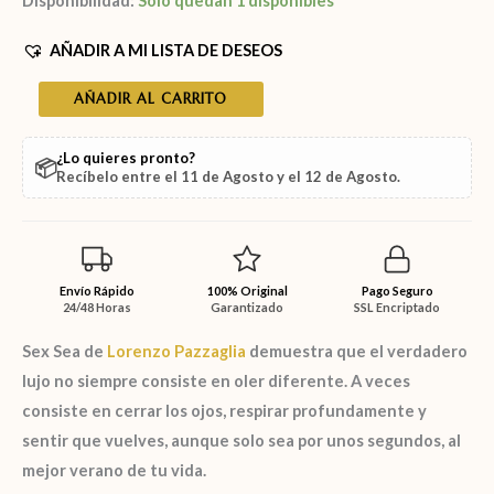
Disponibilidad:
Solo quedan 1 disponibles
AÑADIR A MI LISTA DE DESEOS
AÑADIR AL CARRITO
¿Lo quieres pronto?
📦
Recíbelo entre el
11 de Agosto
y el
12 de Agosto
.
Envío Rápido
100% Original
Pago Seguro
24/48 Horas
Garantizado
SSL Encriptado
Sex Sea de
Lorenzo Pazzaglia
demuestra que el verdadero
lujo no siempre consiste en oler diferente. A veces
consiste en cerrar los ojos, respirar profundamente y
sentir que vuelves, aunque solo sea por unos segundos, al
mejor verano de tu vida.