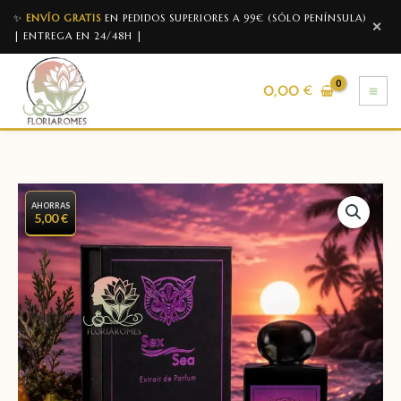
✨
ENVÍO GRATIS
EN PEDIDOS SUPERIORES A 99€ (SÓLO PENÍNSULA)
✕
| ENTREGA EN 24/48H |
0,00
€
AHORRAS
5,00 €