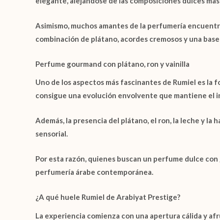
elegante, alejándose de las composiciones dulces más
Asimismo, muchos amantes de la perfumería encuent
combinación de plátano, acordes cremosos y una base c
Perfume gourmand con plátano, ron y vainilla
Uno de los aspectos más fascinantes de
Rumiel
es la 
consigue una evolución envolvente que mantiene el int
Además, la presencia del
plátano
, el
ron
, la
leche
y la
h
sensorial.
Por esta razón, quienes buscan un perfume dulce con
perfumería árabe contemporánea.
¿A qué huele Rumiel de Arabiyat Prestige?
La experiencia comienza con una apertura cálida y afr