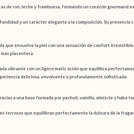
tas de
ron
,
leche
y
frambuesa
, formando un corazón gourmand ex
fundidad y un carácter elegante a la composición. Su presencia c
 que envuelve la piel con una sensación de confort irresistible.
 más placentera.
da vibrante con un ligero matiz ácido que equilibra perfectame
periencia deliciosa, envolvente y profundamente sofisticada.
 gracias a una base formada por
pachulí
,
vainilla
,
almizcle
y
haba to
 terrosos que equilibran perfectamente la dulzura de la fraganc