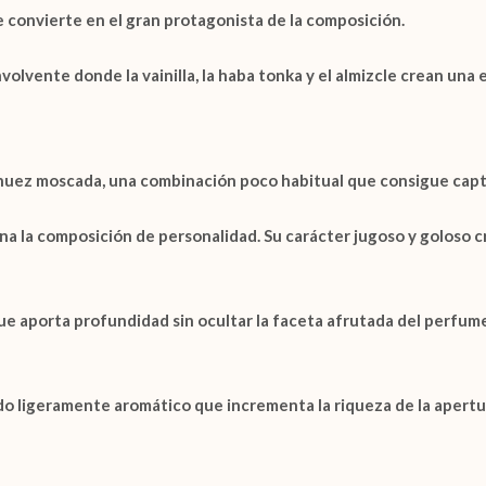
 convierte en el gran protagonista de la composición.
envolvente donde la
vainilla
, la
haba tonka
y el
almizcle
crean una e
nuez moscada
, una combinación poco habitual que consigue capt
na la composición de personalidad. Su carácter jugoso y goloso cr
 aporta profundidad sin ocultar la faceta afrutada del perfume.
o ligeramente aromático que incrementa la riqueza de la apertur