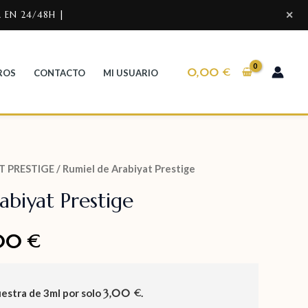
 EN 24/48H |
✕
0,00
€
ROS
CONTACTO
MI USUARIO
T PRESTIGE
/ Rumiel de Arabiyat Prestige
abiyat Prestige
,00
€
uestra de
3ml
por solo
3,00
.
€