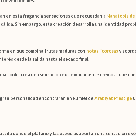
 convencionales.
ran en
esta fragancia
sensaciones que recuerdan a
Nanatopia 
álida. Sin embargo, esta creación desarrolla una identidad propi
forma en que combina frutas maduras con
notas licorosas
y acorde
erés desde la salida hasta el secado final.
aba tonka
crea una sensación extremadamente cremosa que convi
 gran personalidad encontrarán en
Rumiel de
Arabiyat Prestige
u
utada donde el plátano y las especias aportan una sensación exó