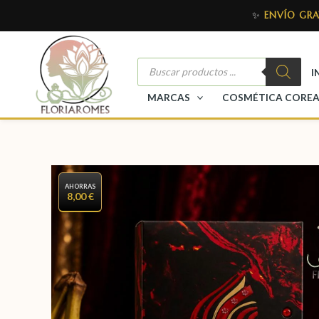
✨
ENVÍO GRA
I
MARCAS
COSMÉTICA CORE
AHORRAS
8,00 €