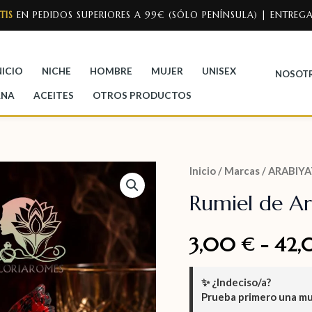
TIS
EN PEDIDOS SUPERIORES A 99€ (SÓLO PENÍNSULA) | ENTREGA
NICIO
NICHE
HOMBRE
MUJER
UNISEX
NOSOT
ANA
ACEITES
OTROS PRODUCTOS
Inicio
/
Marcas
/
ARABIYA
Rumiel de Ar
3,00
-
42
€
✨
¿Indeciso/a?
Prueba primero una m