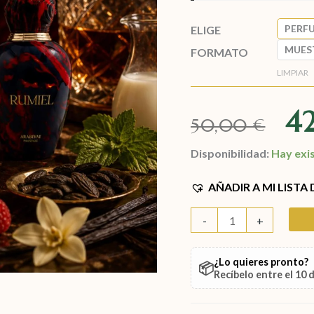
PERF
ELIGE
MUES
FORMATO
LIMPIAR
4
50,00
€
Disponibilidad:
Hay exi
AÑADIR A MI LISTA
-
+
¿Lo quieres pronto?
📦
Recíbelo entre el
10 