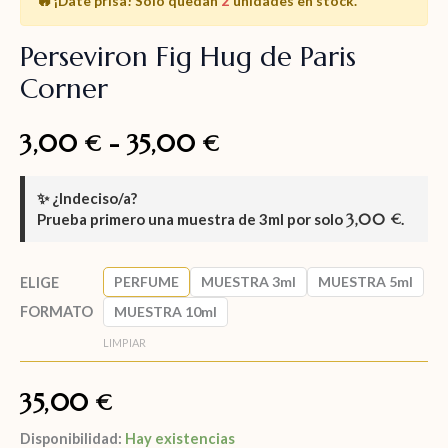
¡Date prisa!
Solo quedan
unidades en stock.
Perseviron Fig Hug de Paris
Corner
3,00
-
35,00
€
€
✨
¿Indeciso/a?
Prueba primero una muestra de
3ml
por solo
3,00
.
€
PERFUME
MUESTRA 3ml
MUESTRA 5ml
ELIGE
FORMATO
MUESTRA 10ml
LIMPIAR
35,00
€
Disponibilidad:
Hay existencias