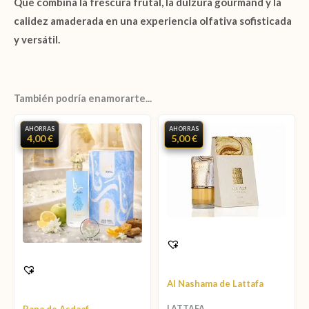
Que combina la frescura frutal, la dulzura
gourmand
y la
calidez amaderada en una experiencia olfativa sofisticada
y versátil.
También podría enamorarte...
AHORRAS
AHORRAS
4,00 €
5,00 €
Al Nashama de Lattafa
LATTAFA