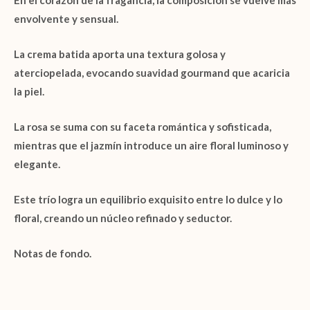
En el corazón de la fragancia, la composición se vuelve más
envolvente y sensual.
La
crema batida
aporta una textura golosa y
aterciopelada, evocando suavidad gourmand que acaricia
la piel.
La
rosa
se suma con su faceta romántica y sofisticada,
mientras que el
jazmín
introduce un aire floral luminoso y
elegante.
Este trío logra un equilibrio exquisito entre lo dulce y lo
floral, creando un núcleo refinado y seductor.
Notas de fondo.