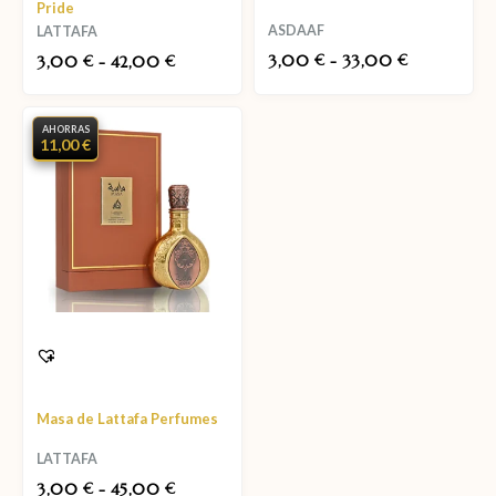
Pride
ASDAAF
LATTAFA
3,00
-
33,00
3,00
-
42,00
€
€
€
€
AHORRAS
11,00 €
Masa de Lattafa Perfumes
LATTAFA
3,00
-
45,00
€
€