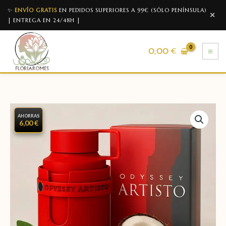
✨
ENVÍO GRATIS
EN PEDIDOS SUPERIORES A 99€ (SÓLO PENÍNSULA)
✕
| ENTREGA EN 24/48H |
0,00
€
AHORRAS
6,00 €