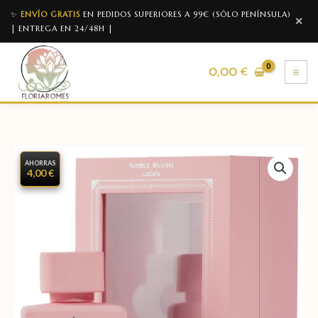
✨
ENVÍO GRATIS
EN PEDIDOS SUPERIORES A 99€ (SÓLO PENÍNSULA)
✕
| ENTREGA EN 24/48H |
0,00
€
AHORRAS
4,00 €