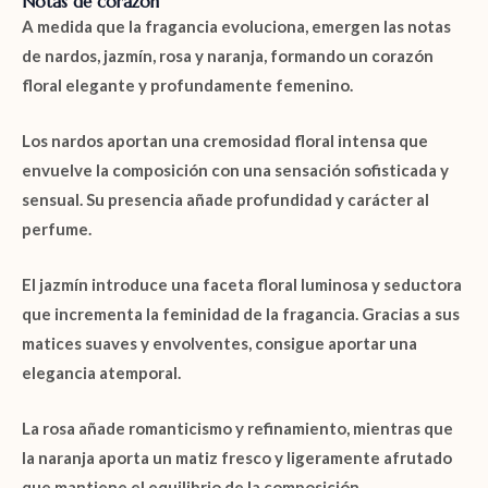
Notas de corazón
A medida que la fragancia evoluciona, emergen las notas
de
nardos
,
jazmín
,
rosa
y
naranja
, formando un corazón
floral elegante y profundamente femenino.
Los
nardos
aportan una cremosidad floral intensa que
envuelve la composición con una sensación sofisticada y
sensual. Su presencia añade profundidad y carácter al
perfume.
El
jazmín
introduce una faceta floral luminosa y seductora
que incrementa la feminidad de la fragancia. Gracias a sus
matices suaves y envolventes, consigue aportar una
elegancia atemporal.
La
rosa
añade romanticismo y refinamiento, mientras que
la
naranja
aporta un matiz fresco y ligeramente afrutado
que mantiene el equilibrio de la composición.