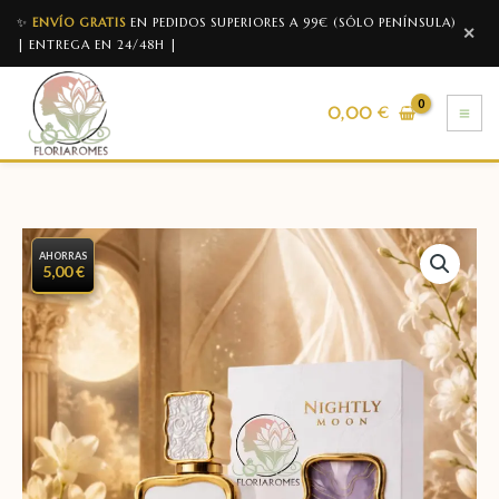
✨
ENVÍO GRATIS
EN PEDIDOS SUPERIORES A 99€ (SÓLO PENÍNSULA)
✕
| ENTREGA EN 24/48H |
0,00
€
AHORRAS
5,00 €