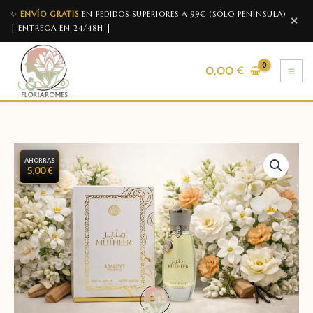
✨
ENVÍO GRATIS
EN PEDIDOS SUPERIORES A 99€ (SÓLO PENÍNSULA)
✕
| ENTREGA EN 24/48H |
0,00
€
AHORRAS
5,00 €