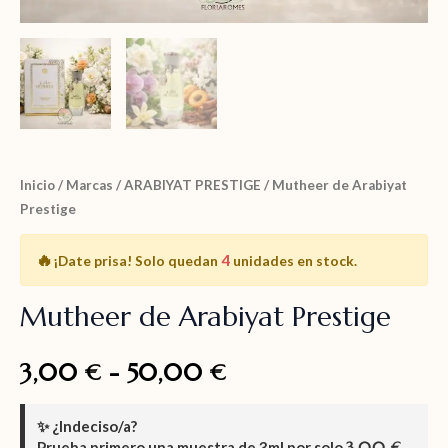
Inicio
/
Marcas
/
ARABIYAT PRESTIGE
/ Mutheer de Arabiyat
Prestige
🔥
4
¡Date prisa!
Solo quedan
unidades en stock.
Mutheer de Arabiyat Prestige
3,00
-
50,00
€
€
✨
¿Indeciso/a?
Prueba primero una muestra de
3ml
por solo
3,00
.
€