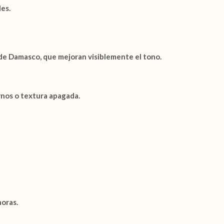
es.
 de Damasco
, que mejoran visiblemente el tono.
rnos o textura apagada.
horas.