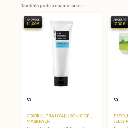
También podría enamorarte...
AHORRAS
AHORRAS
11,00 €
7,00 €
COXIR ULTRA HYALURONIC GEL
ESFOL
MASKPACK
JELLY 