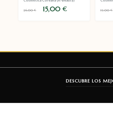
Cosmética Coreana (K-Beauty)
Cosmét
15,00
€
26,00
19,00
€
€
DESCUBRE LOS MEJ