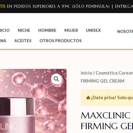
TIS
EN PEDIDOS SUPERIORES A 99€ (SÓLO PENÍNSULA) | ENTREGA
NICIO
NICHE
HOMBRE
MUJER
UNISEX
NOSOT
ANA
ACEITES
OTROS PRODUCTOS
Inicio
/
Cosmética Corean
FIRMING GEL CREAM
🔥
¡Date prisa!
Solo q
MAXCLINIC 
FIRMING GE