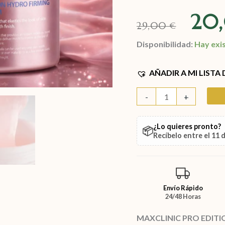
20
29,00
€
Disponibilidad:
Hay exi
AÑADIR A MI LISTA
-
+
¿Lo quieres pronto?
📦
Recíbelo entre el
11 
Envío Rápido
24/48 Horas
MAXCLINIC PRO EDITI