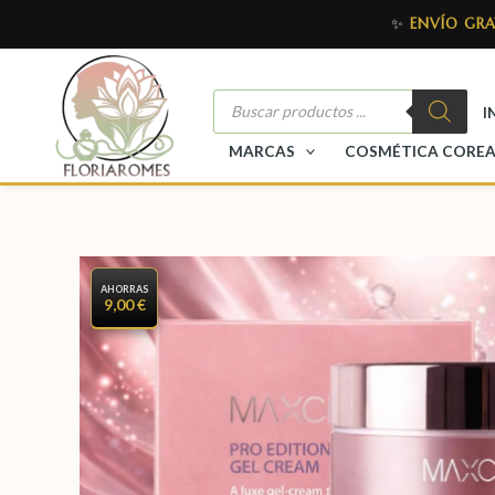
✨
ENVÍO GRA
I
MARCAS
COSMÉTICA CORE
AHORRAS
9,00 €