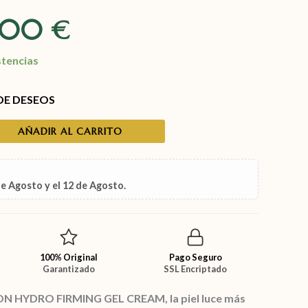
,00
€
stencias
 DE DESEOS
AÑADIR AL CARRITO
de Agosto
y el
12 de Agosto
.
100% Original
Pago Seguro
Garantizado
SSL Encriptado
ON HYDRO FIRMING GEL CREAM
, la piel luce más