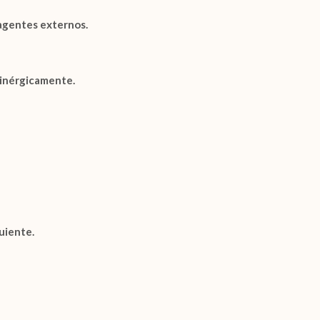
 agentes externos.
sinérgicamente.
guiente.