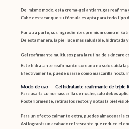
Del mismo modo, esta crema-gel antiarrugas reafirma y
Cabe destacar que su fórmula es apta para todo tipo d
Por otra parte, sus ingredientes premium como el
Ext
De esta manera, la piel luce más saludable, hidratada 
Gel reafirmante multiusos para la rutina de skincare 
Este hidratante reafirmante coreano no solo cuida la pie
Efectivamente, puede usarse como mascarilla nocturna
Modo de uso — Gel hidratante reafirmante de triple f
Para usarla como mascarilla de noche, solo debes aplica
Posteriormente, retiras los restos y notas la piel visi
Para un efecto calmante extra, puedes almacenar la cre
Así lograrás un acabado refrescante que reduce el en