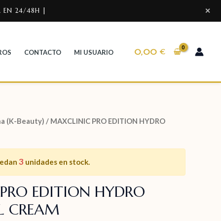
 EN 24/48H |
✕
0,00
€
ROS
CONTACTO
MI USUARIO
a (K-Beauty)
/ MAXCLINIC PRO EDITION HYDRO
3
uedan
unidades en stock.
PRO EDITION HYDRO
L CREAM