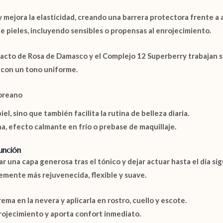
 mejora la elasticidad, creando una barrera protectora frente a
e pieles, incluyendo sensibles o propensas al enrojecimiento.
racto de Rosa de Damasco
y el
Complejo 12 Superberry
trabajan 
y con un tono uniforme.
coreano
l, sino que también facilita la rutina de belleza diaria.
, efecto calmante en frío o prebase de maquillaje.
unción
r una capa generosa tras el tónico y dejar actuar hasta el día si
blemente más rejuvenecida, flexible y suave.
ma en la nevera y aplicarla en rostro, cuello y escote.
rojecimiento y aporta confort inmediato.