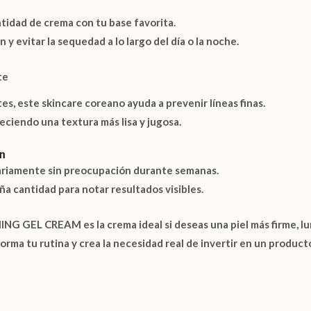
idad de crema con tu base favorita.
n y evitar la sequedad a lo largo del día o la noche.
te
es, este skincare coreano ayuda a prevenir líneas finas.
reciendo una textura más lisa y jugosa.
n
diariamente sin preocupación durante semanas.
ña cantidad para notar resultados visibles.
MING GEL CREAM
es la crema ideal si deseas una piel más firme, l
ma tu rutina y crea la necesidad real de invertir en un producto