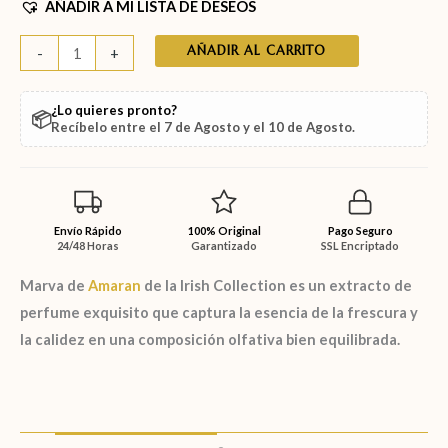
AÑADIR A MI LISTA DE DESEOS
AÑADIR AL CARRITO
-
+
¿Lo quieres pronto?
📦
Recíbelo entre el
7 de Agosto
y el
10 de Agosto
.
Envío Rápido
100% Original
Pago Seguro
24/48 Horas
Garantizado
SSL Encriptado
Marva
de
Amaran
de la
Irish Collection
es un
extracto de
perfume
exquisito que captura la esencia de la frescura y
la calidez en una composición olfativa bien equilibrada.