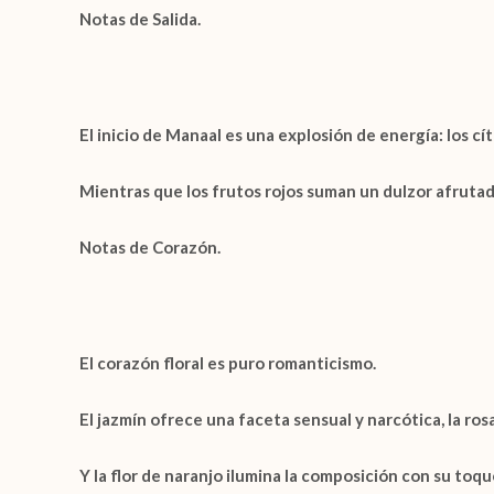
Notas de Salida.
El inicio de
Manaal
es una explosión de energía: los
cít
Mientras que los
frutos rojos
suman un dulzor afrutad
Notas de Corazón.
El corazón floral es puro romanticismo.
El
jazmín
ofrece una faceta sensual y narcótica, la
ros
Y la
flor de naranjo
ilumina la composición con su toque