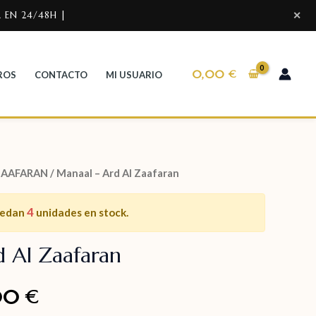
 EN 24/48H |
✕
0,00
€
ROS
CONTACTO
MI USUARIO
ZAAFARAN
/ Manaal – Ard Al Zaafaran
4
uedan
unidades en stock.
 Al Zaafaran
00
€