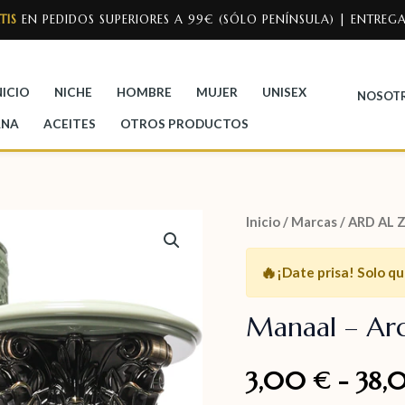
TIS
EN PEDIDOS SUPERIORES A 99€ (SÓLO PENÍNSULA) | ENTREGA
NICIO
NICHE
HOMBRE
MUJER
UNISEX
NOSOT
ANA
ACEITES
OTROS PRODUCTOS
Inicio
/
Marcas
/
ARD AL 
🔥
¡Date prisa!
Solo q
Manaal – Ard
3,00
-
38,
€