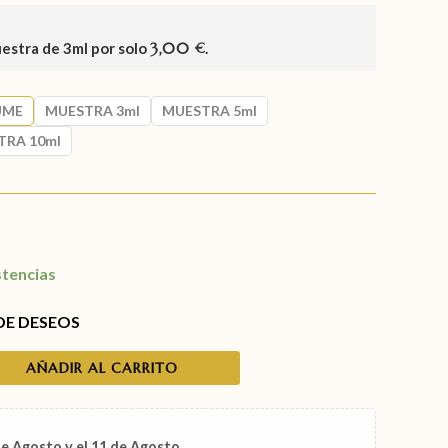
uestra de
3ml
por solo
3,00
.
€
UME
MUESTRA 3ml
MUESTRA 5ml
TRA 10ml
stencias
 DE DESEOS
AÑADIR AL CARRITO
de Agosto
y el
11 de Agosto
.