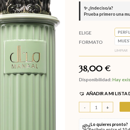
✨
¿Indeciso/a?
Prueba primero una m
PERF
ELIGE
MUES
FORMATO
LIMPIAR
38,00
€
Disponibilidad:
Hay exi
AÑADIR A MI LISTA
-
+
¿Lo quieres pronto?
📦
Recíbelo entre el
10 