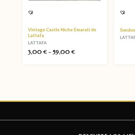
Vintage Castle Niche Emarati de
Sondos
Lattafa
LATTA
LATTAFA
3,00
-
59,00
€
€