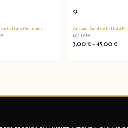
 de Lattafa Perfumes
Ansaam Gold de Lattafa Pr
FA
LATTAFA
3,00
-
45,00
€
€