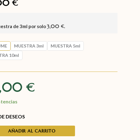
,00
€
uestra de
3ml
por solo
3,00
.
€
UME
MUESTRA 3ml
MUESTRA 5ml
TRA 10ml
7,00
€
stencias
 DE DESEOS
AÑADIR AL CARRITO