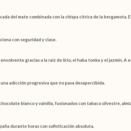
icada del
mate
combinada con la chispa cítrica de la
bergamota
. 
ciona con seguridad y clase.
 envolvente gracias a la
raíz de lirio
, el
haba tonka
y el
jazmín
. A 
 una adicción progresiva que no pasa desapercibida.
chocolate blanco
y
vainilla
, fusionados con
tabaco silvestre
,
almi
aña durante horas con sofisticación absoluta.