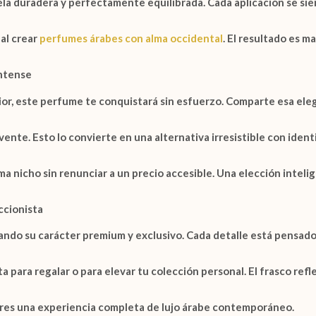
la duradera y perfectamente equilibrada. Cada aplicación se sien
al crear
perfumes árabes con alma occidental
. El resultado es m
Intense
ior
, este perfume te conquistará sin esfuerzo. Comparte esa ele
vente. Esto lo convierte en una alternativa irresistible con ident
a nicho sin renunciar a un precio accesible. Una elección intelig
ccionista
zando su carácter premium y exclusivo. Cada detalle está pensado
ta para regalar o para elevar tu colección personal. El frasco refle
res una experiencia completa de lujo árabe contemporáneo.