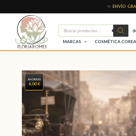
✨
ENVÍO GRA
I
MARCAS
COSMÉTICA CORE
AHORRAS
6,00 €