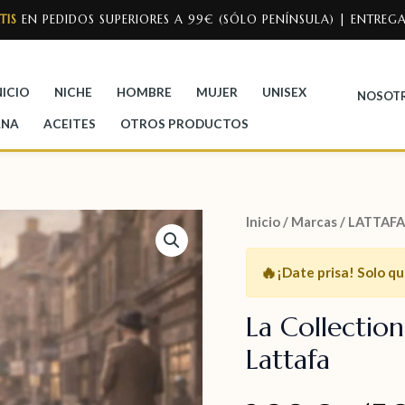
TIS
EN PEDIDOS SUPERIORES A 99€ (SÓLO PENÍNSULA) | ENTREGA
NICIO
NICHE
HOMBRE
MUJER
UNISEX
NOSOT
ANA
ACEITES
OTROS PRODUCTOS
Inicio
/
Marcas
/
LATTAFA
🔥
¡Date prisa!
Solo q
La Collection
Lattafa