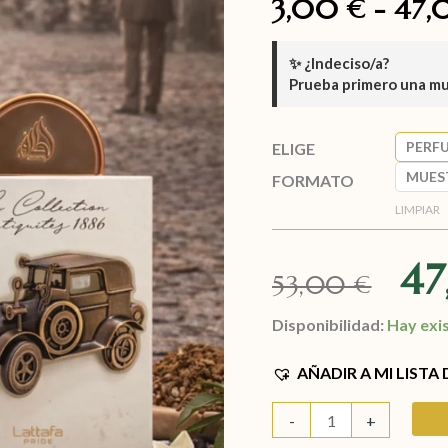
3,00
-
47
€
✨
¿Indeciso/a?
Prueba primero una m
PERF
ELIGE
MUES
FORMATO
LIMPIAR
4
53,00
€
Disponibilidad:
Hay exi
AÑADIR A MI LISTA
-
+