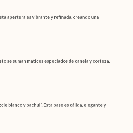
Esta apertura es vibrante y refinada, creando una
esto se suman matices especiados de
canela
y
corteza
,
zcle blanco
y
pachulí
. Esta base es cálida, elegante y