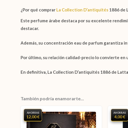
¿Por qué comprar
La Collection D’antiquités
1886 de L
Este perfume árabe destaca por su excelente rendimien
destacar.
Además, su concentración
eau de parfum
garantiza in
Por último, su relación calidad-precio lo convierte en
En definitiva,
La Collection D’antiquités 1886 de Latt
También podría enamorarte...
AHORRAS
AHORRAS
12,00 €
4,00 €