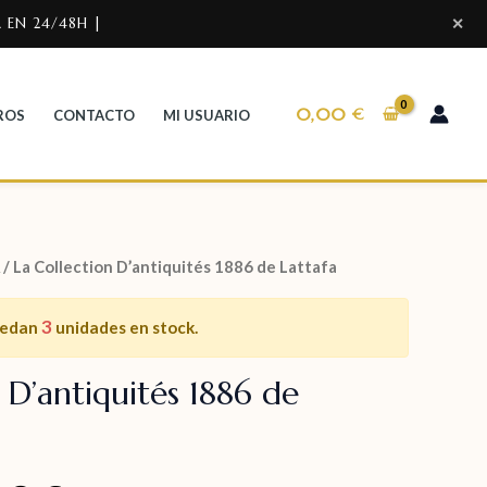
 EN 24/48H |
✕
0,00
€
ROS
CONTACTO
MI USUARIO
/ La Collection D’antiquités 1886 de Lattafa
3
uedan
unidades en stock.
 D’antiquités 1886 de