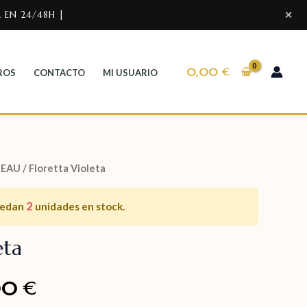
 EN 24/48H |
✕
0,00
€
ROS
CONTACTO
MI USUARIO
MEAU
/ Floretta Violeta
2
uedan
unidades en stock.
eta
00
€