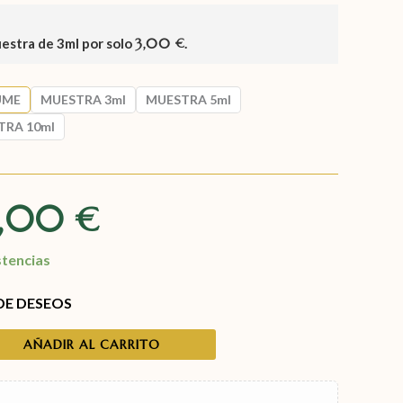
uestra de
3ml
por solo
3,00
.
€
UME
MUESTRA 3ml
MUESTRA 5ml
TRA 10ml
7,00
€
stencias
 DE DESEOS
AÑADIR AL CARRITO