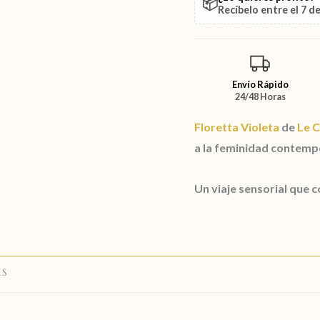
📦
Recíbelo entre el
7 d
Envío Rápido
24/48 Horas
Floretta Violeta
de
Le 
a la feminidad contemp
Un viaje sensorial que c
ES