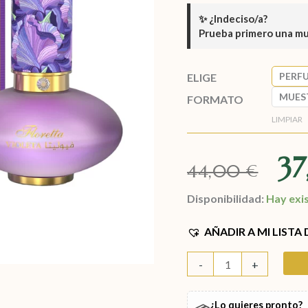
✨
¿Indeciso/a?
Prueba primero una m
PERF
ELIGE
MUES
FORMATO
LIMPIAR
3
44,00
€
Disponibilidad:
Hay exi
AÑADIR A MI LISTA
-
+
¿Lo quieres pronto?