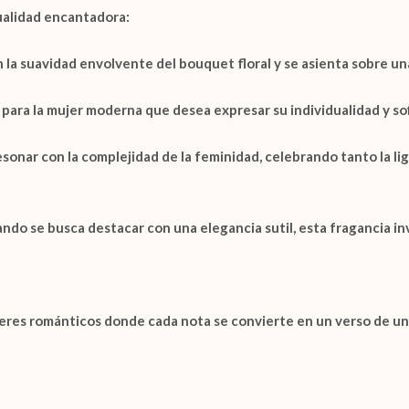
dualidad encantadora:
n la suavidad envolvente del
bouquet floral
y se asienta sobre un
para la mujer moderna que desea expresar su individualidad y sof
esonar con la complejidad de la feminidad, celebrando tanto la li
uando se busca destacar con una elegancia sutil, esta fragancia i
es románticos donde cada nota se convierte en un verso de un p