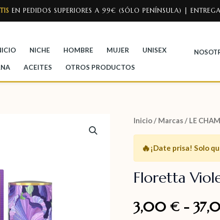
TIS
EN PEDIDOS SUPERIORES A 99€ (SÓLO PENÍNSULA) | ENTREGA
NICIO
NICHE
HOMBRE
MUJER
UNISEX
NOSOT
ANA
ACEITES
OTROS PRODUCTOS
Inicio
/
Marcas
/
LE CHA
🔥
¡Date prisa!
Solo q
Floretta Viol
3,00
-
37,
€