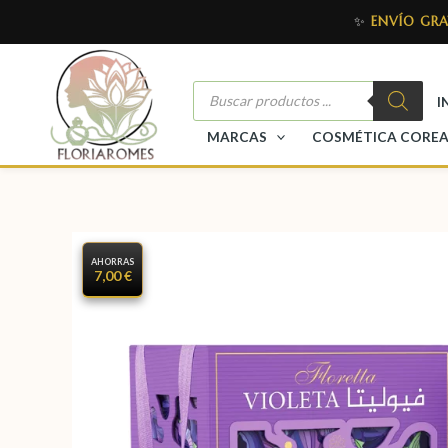
✨
ENVÍO GRA
I
MARCAS
COSMÉTICA CORE
AHORRAS
7,00 €