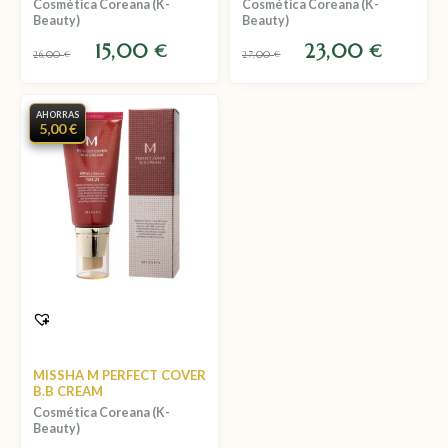
Cosmética Coreana (K-
Cosmética Coreana (K-
Beauty)
Beauty)
15,00
23,00
€
€
26,00
€
27,00
€
AHORRAS
5,00 €
MISSHA M PERFECT COVER
B.B CREAM
Cosmética Coreana (K-
Beauty)