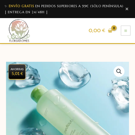
✨
ENVÍO GRATIS
EN PEDIDOS SUPERIORES A 99€ (SÓLO PENÍNSULA)
✕
| ENTREGA EN 24/48H |
0,00
€
AHORRAS
5,01 €