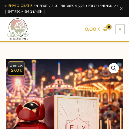
✨
ENVÍO GRATIS
EN PEDIDOS SUPERIORES A 99€ (SÓLO PENÍNSULA)
✕
| ENTREGA EN 24/48H |
0,00
€
AHORRAS
2,00 €