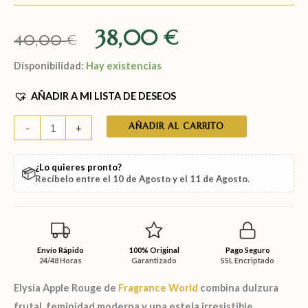
38,00
€
40,00
€
Disponibilidad:
Hay existencias
AÑADIR A MI LISTA DE DESEOS
AÑADIR AL CARRITO
-
+
¿Lo quieres pronto?
📦
Recíbelo entre el
10 de Agosto
y el
11 de Agosto
.
Envío Rápido
100% Original
Pago Seguro
24/48 Horas
Garantizado
SSL Encriptado
Elysia Apple Rouge de
Fragrance World
combina dulzura
frutal, feminidad moderna y una estela irresistible,