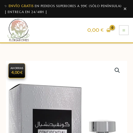
✨
ENVÍO GRATIS
EN PEDIDOS SUPERIORES A 99€ (SÓLO PENÍNSULA)
✕
| ENTREGA EN 24/48H |
0,00
€
AHORRAS
4,00 €