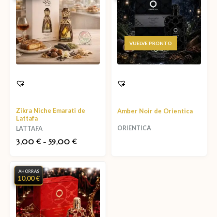
AGOTADO
Zikra Niche Emarati de
Amber Noir de Orientica
Lattafa
ORIENTICA
LATTAFA
3,00
-
59,00
€
€
AHORRAS
10,00 €