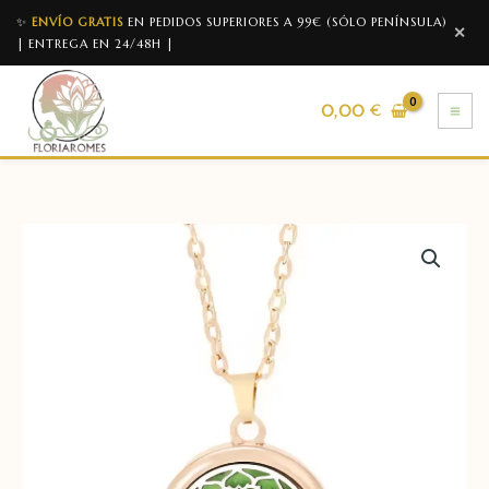
✨
ENVÍO GRATIS
EN PEDIDOS SUPERIORES A 99€ (SÓLO PENÍNSULA)
✕
| ENTREGA EN 24/48H |
0,00
€