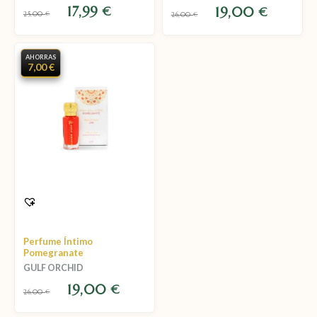
17,99
€
19,00
€
25,00
€
26,00
€
AHORRAS
7,00 €
Perfume Íntimo
Pomegranate
GULF ORCHID
19,00
€
26,00
€