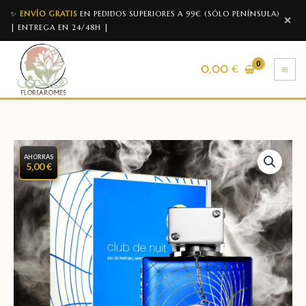
✨
ENVÍO GRATIS
EN PEDIDOS SUPERIORES A 99€ (SÓLO PENÍNSULA)
✕
| ENTREGA EN 24/48H |
0,00
€
AHORRAS
5,00 €