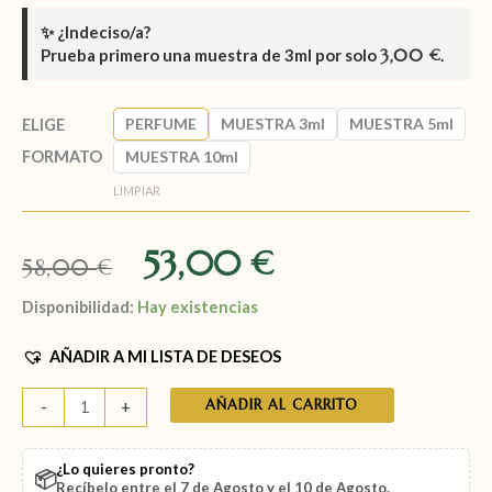
✨
¿Indeciso/a?
Prueba primero una muestra de
3ml
por solo
3,00
.
€
PERFUME
MUESTRA 3ml
MUESTRA 5ml
ELIGE
FORMATO
MUESTRA 10ml
LIMPIAR
53,00
€
58,00
€
Disponibilidad:
Hay existencias
AÑADIR A MI LISTA DE DESEOS
AÑADIR AL CARRITO
-
+
¿Lo quieres pronto?
📦
Recíbelo entre el
7 de Agosto
y el
10 de Agosto
.