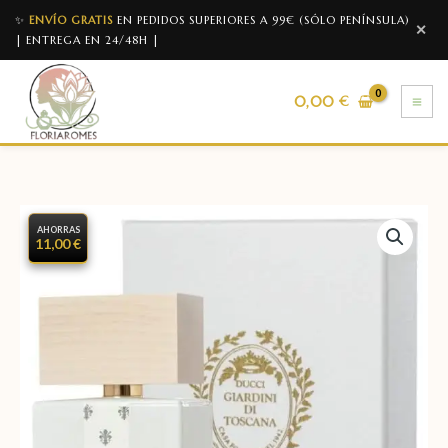
✨
ENVÍO GRATIS
EN PEDIDOS SUPERIORES A 99€ (SÓLO PENÍNSULA)
✕
| ENTREGA EN 24/48H |
0,00
€
AHORRAS
11,00 €