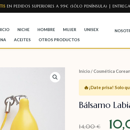
TIS
EN PEDIDOS SUPERIORES A 99€ (SÓLO PENÍNSULA) | ENTREGA
NICIO
NICHE
HOMBRE
MUJER
UNISEX
NOSOT
ANA
ACEITES
OTROS PRODUCTOS
Inicio
/
Cosmética Corean
🔥
¡Date prisa!
Solo q
Bálsamo Labi
10
14,00
€