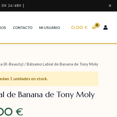
 EN 24/48H |
✕
0,00
€
ROS
CONTACTO
MI USUARIO
a (K-Beauty)
/ Bálsamo Labial de Banana de Tony Moly
1
uedan
unidades en stock.
al de Banana de Tony Moly
,00
€