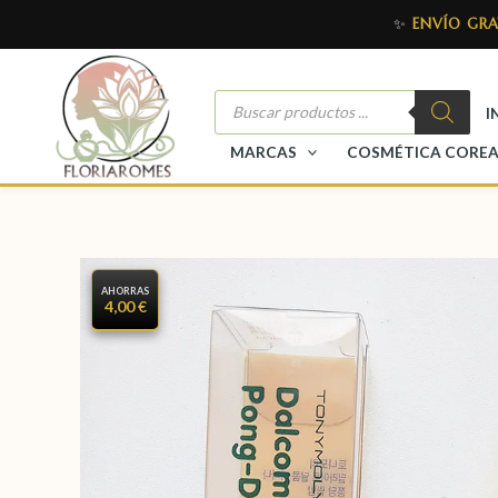
✨
ENVÍO GRA
I
MARCAS
COSMÉTICA CORE
AHORRAS
4,00 €