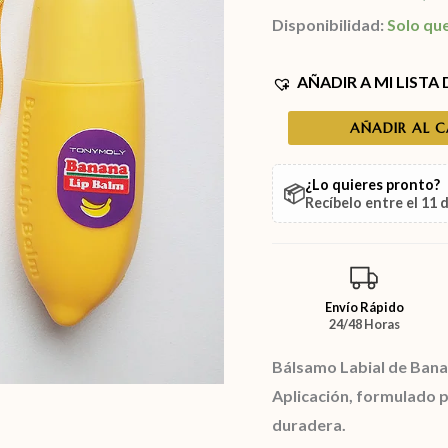
Disponibilidad:
Solo qu
AÑADIR A MI LISTA
AÑADIR AL 
¿Lo quieres pronto?
📦
Recíbelo entre el
11 
Envío Rápido
24/48 Horas
Bálsamo Labial de Bana
Aplicación, formulado p
duradera.