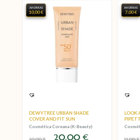
AHORRAS
AHORRAS
10,00 €
7,00 €
DEWYTREE URBAN SHADE
LOOK 
COVER AND FIT SUN
PIPETT
Cosmética Coreana (K-Beauty)
Cosmét
20,00
€
30,00
19,00
€
€