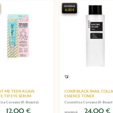
AHORRAS
6,00 €
AT ME TEEN AGAIN
COXIR BLACK SNAIL COLL
E TIP EYE SERUM
ESSENCE TONER
ica Coreana (K-Beauty)
Cosmética Coreana (K-Beaut
12,00
24,00
€
€
30,00
€