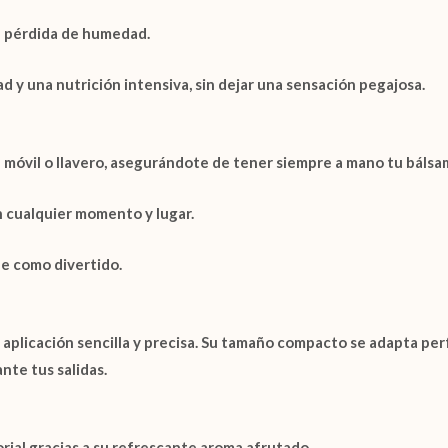
a pérdida de humedad.
d y una nutrición intensiva, sin dejar una sensación pegajosa.
 móvil o llavero, asegurándote de tener siempre a mano tu bálsa
n cualquier momento y lugar.
le como divertido.
aplicación sencilla y precisa. Su tamaño compacto se adapta perfe
ante tus salidas.
rial gracias a su refrescante aroma afrutado.