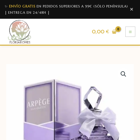
✨
ENVÍO GRATIS
EN PEDIDOS SUPERIORES A 99€ (SÓLO PENÍNSULA)
✕
| ENTREGA EN 24/48H |
0,00
€