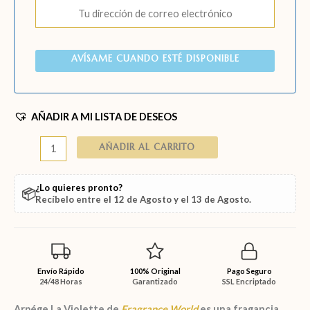
AVÍSAME CUANDO ESTÉ DISPONIBLE
AÑADIR A MI LISTA DE DESEOS
AÑADIR AL CARRITO
¿Lo quieres pronto?
📦
Recíbelo entre el
12 de Agosto
y el
13 de Agosto
.
Envío Rápido
100% Original
Pago Seguro
24/48 Horas
Garantizado
SSL Encriptado
Arpége La Violette
de
Fragrance World
es una fragancia