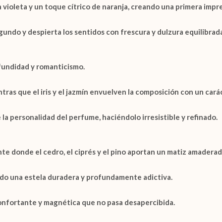
a
violeta
y un toque cítrico de
naranja
, creando una primera impre
undo y despierta los sentidos con frescura y dulzura equilibrada
ofundidad y romanticismo.
ntras que el
iris
y el
jazmín
envuelven la composición con un carác
 la personalidad del perfume, haciéndolo irresistible y refinado.
ente donde el
cedro
, el
ciprés
y el
pino
aportan un matiz amaderad
ndo una estela duradera y profundamente adictiva.
econfortante y magnética que no pasa desapercibida.