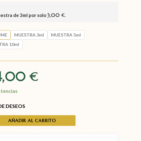
uestra de
3ml
por solo
3,00
.
€
UME
MUESTRA 3ml
MUESTRA 5ml
TRA 10ml
4,00
€
stencias
 DE DESEOS
AÑADIR AL CARRITO