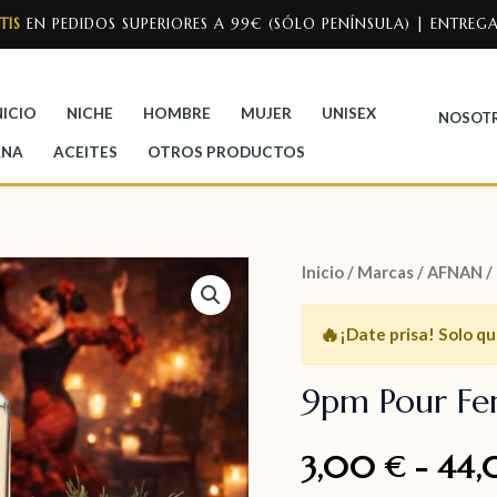
TIS
EN PEDIDOS SUPERIORES A 99€ (SÓLO PENÍNSULA) | ENTREGA
NICIO
NICHE
HOMBRE
MUJER
UNISEX
NOSOT
ANA
ACEITES
OTROS PRODUCTOS
Inicio
/
Marcas
/
AFNAN
/
🔥
¡Date prisa!
Solo q
9pm Pour F
3,00
-
44
€