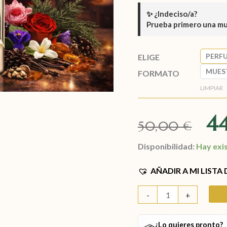
✨
¿Indeciso/a?
Prueba primero una m
PERF
ELIGE
MUES
FORMATO
LIMPIAR
4
50,00
€
Disponibilidad:
Hay exi
AÑADIR A MI LISTA
-
+
¿Lo quieres pronto?