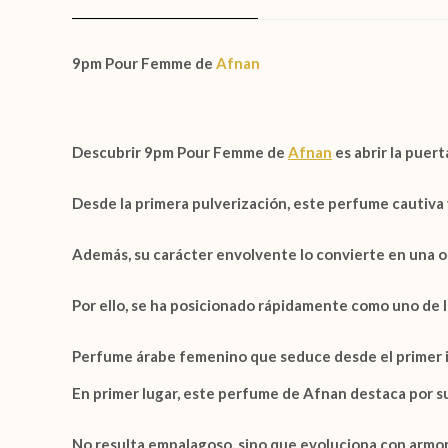
9pm Pour Femme de
Afnan
Descubrir
9pm Pour Femme de
Afnan
es abrir la puer
Desde la primera pulverización, este perfume cautiva y
Además, su carácter envolvente lo convierte en una o
Por ello, se ha posicionado rápidamente como uno de 
Perfume árabe femenino que seduce desde el primer 
En primer lugar, este perfume de
Afnan
destaca por su
No resulta empalagoso, sino que evoluciona con armon