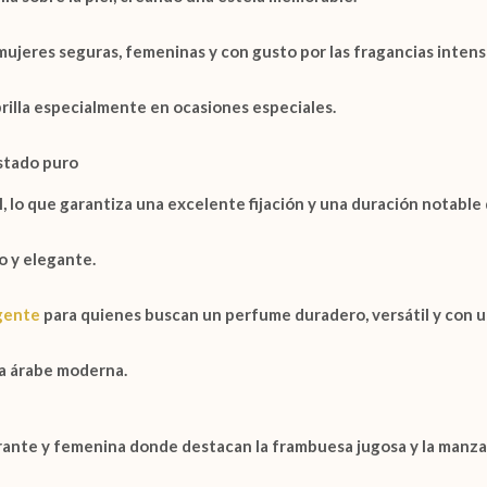
ujeres seguras, femeninas y con gusto por las fragancias intens
brilla especialmente en ocasiones especiales.
estado puro
l
, lo que garantiza una excelente fijación y una duración notable
o y elegante.
igente
para quienes buscan un perfume duradero, versátil y con u
ía árabe moderna.
ibrante y femenina donde destacan la
frambuesa
jugosa y la
manza