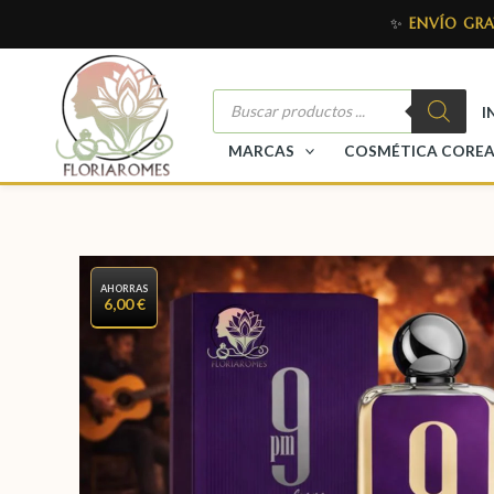
✨
ENVÍO GRA
I
MARCAS
COSMÉTICA CORE
AHORRAS
6,00 €