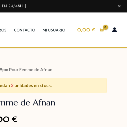
 EN 24/48H |
✕
0,00
€
ROS
CONTACTO
MI USUARIO
 9pm Pour Femme de Afnan
2
uedan
unidades en stock.
emme de Afnan
,00
€