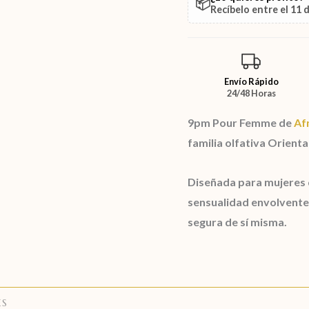
📦
Recíbelo entre el
11 
Envío Rápido
24/48 Horas
9pm Pour Femme de
Af
familia olfativa Oriental
Diseñada para mujeres q
sensualidad envolvente.
segura de sí misma.
ES