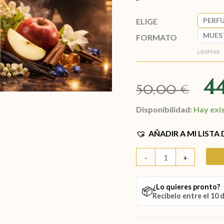
PERF
ELIGE
MUES
FORMATO
LIMPIAR
4
50,00
€
Disponibilidad:
Hay exi
AÑADIR A MI LISTA
-
+
¿Lo quieres pronto?
📦
Recíbelo entre el
10 