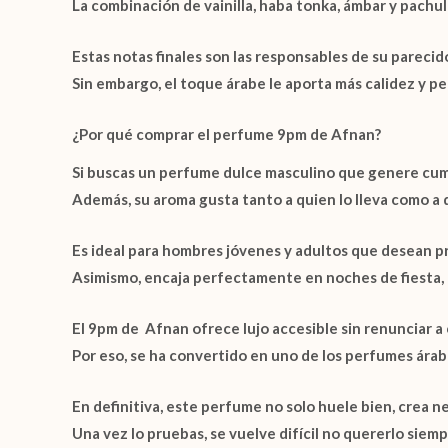
La combinación de
vainilla
,
haba tonka
,
ámbar
y
pachul
Estas notas finales son las responsables de su parecid
Sin embargo, el toque árabe le aporta más calidez y pe
¿Por qué comprar el perfume 9pm de Afnan?
Si buscas un
perfume dulce masculino
que genere cump
Además, su aroma gusta tanto a quien lo lleva como a 
Es ideal para hombres jóvenes y adultos que desean p
Asimismo, encaja perfectamente en noches de fiesta, 
El
9pm de Afnan
ofrece lujo accesible sin renunciar a 
Por eso, se ha convertido en uno de los perfumes ár
En definitiva, este perfume no solo huele bien, crea n
Una vez lo pruebas, se vuelve difícil no quererlo siem