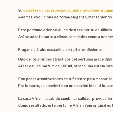
Su
carácter dulce, especiado y ambarado
genera cump
Además, evoluciona de forma elegante, manteniendo p
Este
perfume oriental dulce
destaca por su equilibrio
Así, se adapta tanto a climas templados como a noches
Fragancia árabe masculina con alto rendimiento
Uno de los grandes atractivos del
perfume árabe 9pm
Al ser
eau de parfum de 100 ml
, ofrece una estela in
Con pocas atomizaciones es suficiente para marcar terr
Por lo tanto, se convierte en una opción ideal si busc
La casa Afnan ha sabido combinar calidad, proyección
Como resultado, este
perfume Afnan 9pm original
es 