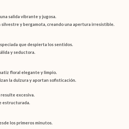
 una salida vibrante y jugosa.
 silvestre
y
bergamota
, creando una apertura irresistible.
especiada que despierta los sentidos.
álida y seductora.
tiz floral elegante y limpio.
zan la dulzura y aportan sofisticación.
 resulte excesiva.
e estructurada.
esde los primeros minutos.