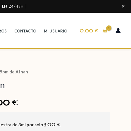
 EN 24/48H |
✕
0,00
€
ROS
CONTACTO
MI USUARIO
 9pm de Afnan
an
,00
€
uestra de
3ml
por solo
3,00
.
€