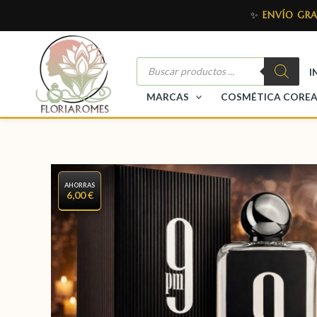
✨
ENVÍO GRA
I
MARCAS
COSMÉTICA CORE
AHORRAS
6,00 €