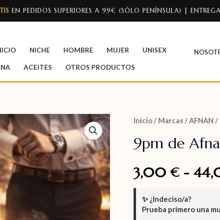
TIS
EN PEDIDOS SUPERIORES A 99€ (SÓLO PENÍNSULA) | ENTREGA
NICIO
NICHE
HOMBRE
MUJER
UNISEX
NOSOT
ANA
ACEITES
OTROS PRODUCTOS
Inicio
/
Marcas
/
AFNAN
/
9pm de Afn
3,00
-
44
€
✨
¿Indeciso/a?
Prueba primero una m