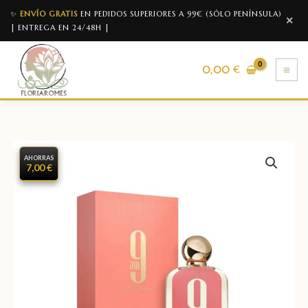
✨
ENVÍO GRATIS
EN PEDIDOS SUPERIORES A 99€ (SÓLO PENÍNSULA)
✕
| ENTREGA EN 24/48H |
0,00
€
AHORRAS
7,00 €