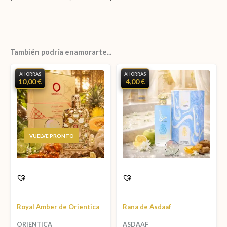
También podría enamorarte...
AHORRAS
AHORRAS
10,00 €
4,00 €
AGOTADO
Royal Amber de Orientica
Rana de Asdaaf
ORIENTICA
ASDAAF