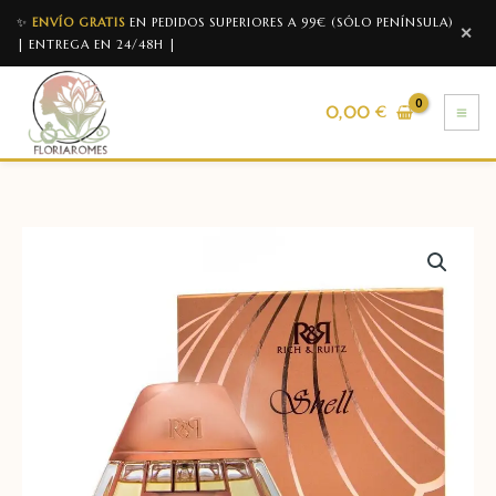
✨
ENVÍO GRATIS
EN PEDIDOS SUPERIORES A 99€ (SÓLO PENÍNSULA)
✕
| ENTREGA EN 24/48H |
0,00
€